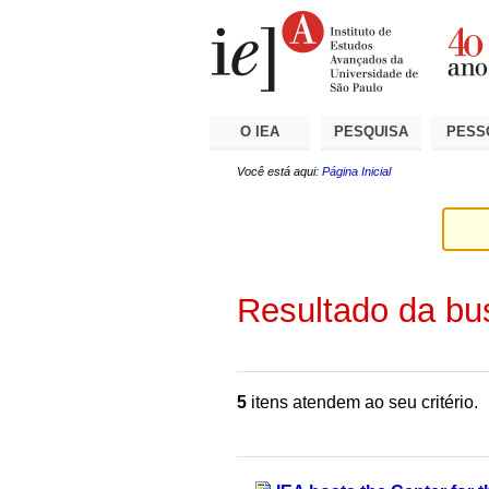
Ir
Ferramentas
Seções
para
Pessoais
o
conteúdo.
|
Ir
para
a
O IEA
PESQUISA
PESS
navegação
Você está aqui:
Página Inicial
Resultado da bu
5
itens atendem ao seu critério.