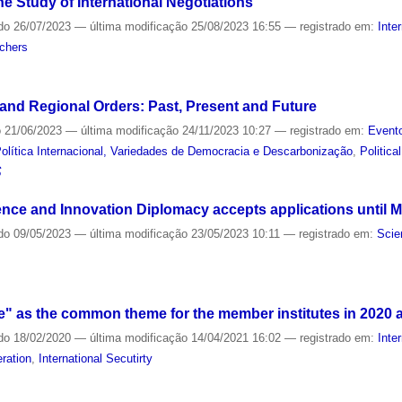
he Study of International Negotiations
do
26/07/2023
—
última modificação
25/08/2023 16:55
— registrado em:
Inte
chers
and Regional Orders: Past, Present and Future
o
21/06/2023
—
última modificação
24/11/2023 10:27
— registrado em:
Evento
lítica Internacional, Variedades de Democracia e Descarbonização
,
Politica
S
ce and Innovation Diplomacy accepts applications until M
do
09/05/2023
—
última modificação
23/05/2023 10:11
— registrado em:
Scie
 as the common theme for the member institutes in 2020 
do
18/02/2020
—
última modificação
14/04/2021 16:02
— registrado em:
Inte
eration
,
International Secutirty