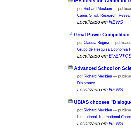
IEA hosts the Center for t
por
Richard Meckien
—
publica
Caeni
,
ST&I
,
Research
,
Resear
Localizado em
NEWS
Great Power Competition 
por
Cláudia Regina
—
publicad
Grupo de Pesquisa Economia Po
Localizado em
EVENTO
Advanced School on Scien
por
Richard Meckien
—
publica
Diplomacy
Localizado em
NEWS
UBIAS chooses "Dialogue"
por
Richard Meckien
—
publica
Institutional
,
International Coop
Localizado em
NEWS