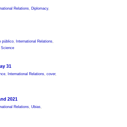
rnational Relations
,
Diplomacy
,
 público
,
International Relations
,
l Science
ay 31
nce
,
International Relations
,
cover
,
and 2021
rnational Relations
,
Ubias
,