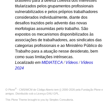
brasileiro para a defesa coletiva dos interesses
titularizados pelos grupamentos profissionais
vulnerabilizados e pelos próprios trabalhadores
considerados individualmente, diante dos
desafios trazidos pelo advento das novas
morfologias assumidas pelo trabalho. São
expostos os mecanismos disponibilizados às
associações de trabalhadores, aos sindicatos das
categorias profissionais e ao Ministério Público do
Trabalho para a atuação nesse desiderato, bem
como suas limitações intrínsecas.
Localizado em
MIDIATECA
/
Vídeos
/
Vídeos
2024
®
O
Plone
- CMS/WCM de Código Aberto
tem
©
2000-2026 pela
Fundação Plone
e
amigos. Distribuído sob a
Licença GNU GPL
.
This Plone Theme brought to you by
Simples Consultoria
.