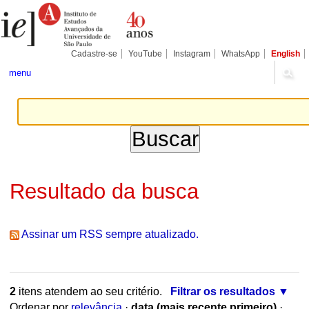
Ir
Ferramentas
Seções
para
Pessoais
o
conteúdo.
|
Cadastre-se
YouTube
Instagram
WhatsApp
English
Ir
para
menu
a
navegação
Resultado da busca
Assinar um RSS sempre atualizado.
2
itens atendem ao seu critério.
Filtrar os resultados
Ordenar por
relevância
·
data (mais recente primeiro)
·