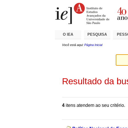
Ir
Ferramentas
Seções
para
Pessoais
o
conteúdo.
|
Ir
para
a
O IEA
PESQUISA
PESS
navegação
Você está aqui:
Página Inicial
Resultado da bu
4
itens atendem ao seu critério.