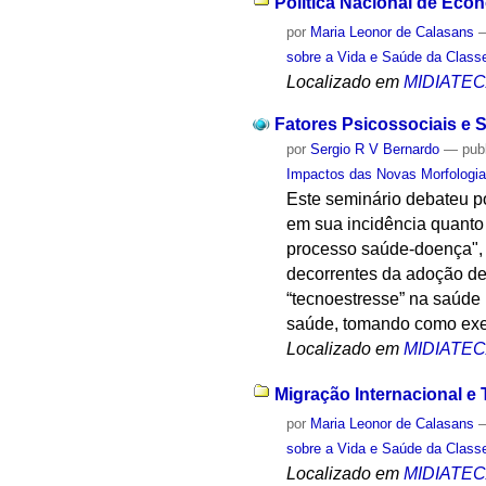
Política Nacional de Econ
por
Maria Leonor de Calasans
sobre a Vida e Saúde da Class
Localizado em
MIDIATE
Fatores Psicossociais e
por
Sergio R V Bernardo
—
pub
Impactos das Novas Morfologia
Este seminário debateu po
em sua incidência quanto
processo saúde-doença", 
decorrentes da adoção de 
“tecnoestresse” na saúde 
saúde, tomando como exem
Localizado em
MIDIATE
Migração Internacional e
por
Maria Leonor de Calasans
sobre a Vida e Saúde da Class
Localizado em
MIDIATE