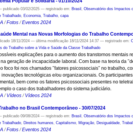
omia Popular e Solidária - 01/10/2024
—
publicado
03/02/2025
— registrado em:
Brasil
,
Observatório dos Impactos 
e Trabalhado
,
Economia
,
Trabalho
,
capa
CA
/
Fotos
/
Eventos 2024
 Saúde Mental nas Novas Morfologias do Trabalho Contemp
licado
18/11/2024
—
última modificação
18/11/2024 14:37
— registrado em:
O
s do Trabalho sobre a Vida e Saúde da Classe Trabalhado
ssíveis explicações para o aumento dos transtornos mentais re
 na geração de incapacidade laboral. Com base na teoria da "d
o foco foi nos chamados "fatores psicossociais" no trabalho, 
inovações tecnológicas e/ou organizacionais. Os participantes
mental, bem como os fatores psicossociais presentes no teletra
plo o caso dos trabalhadores do sistema judiciário.
CA
/
Vídeos
/
Vídeos 2024
 Trabalho no Brasil Contemporâneo - 30/07/2024
—
publicado
09/08/2024
— registrado em:
Brasil
,
Observatório dos Impactos 
e Trabalhado
,
Direitos humanos
,
Capitalismo
,
Migração
,
Desigualdade
,
Traba
CA
/
Fotos
/
Eventos 2024