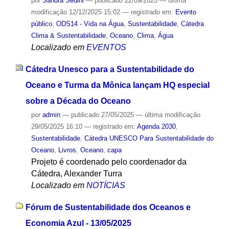
por
Sandra Sedini
—
publicado
22/09/2025
—
última
modificação
12/12/2025 15:02
— registrado em:
Evento
público
,
ODS14 - Vida na Água
,
Sustentabilidade
,
Cátedra
Clima & Sustentabilidade
,
Oceano
,
Clima
,
Água
Localizado em
EVENTOS
Cátedra Unesco para a Sustentabilidade do
Oceano e Turma da Mônica lançam HQ especial
sobre a Década do Oceano
por
admin
—
publicado
27/05/2025
—
última modificação
29/05/2025 16:10
— registrado em:
Agenda 2030
,
Sustentabilidade
,
Cátedra UNESCO Para Sustentabilidade do
Oceano
,
Livros
,
Oceano
,
capa
Projeto é coordenado pelo coordenador da
Cátedra, Alexander Turra
Localizado em
NOTÍCIAS
Fórum de Sustentabilidade dos Oceanos e
Economia Azul - 13/05/2025