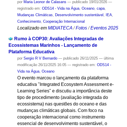
por
Maria Leonor de Calasans
—
publicado
19/01/2026
—
registrado em:
ODS14 - Vida na Água
,
Oceano
,
capa
,
Mudanças Climáticas
,
Desenvolvimento sustentável
,
IEA
,
Conhecimento
,
Cooperação Internacional
Localizado em
MIDIATECA
/
Fotos
/
Eventos 2025
Rumo à COP30: Avaliações Integradas de
Ecossistemas Marinhos - Lançamento de
Plataforma Educativa
por
Sergio R V Bernardo
—
publicado
26/11/2025
—
última
modificação
26/11/2025 16:05
— registrado em:
ODS14 -
Vida na Água
,
Oceano
O evento marcou o lançamento da plataforma
educativa "Integrated Ecosystem Assessment e-
Learning Series" e discutiu a importância deste
tipo de procedimento (avaliação integrada do
ecossistema) nas questões do oceano e das
mudanças climáticas globais. Com foco na
cooperação internacional como instrumento
essencial de desenvolvimento sustentável, o