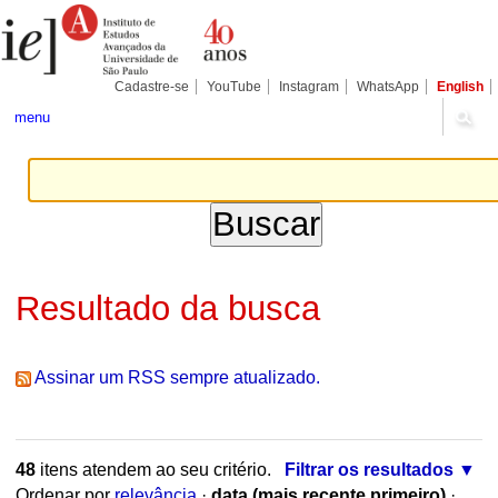
Ir
Ferramentas
Seções
para
Pessoais
o
conteúdo.
|
Cadastre-se
YouTube
Instagram
WhatsApp
English
Ir
para
menu
a
navegação
Resultado da busca
Assinar um RSS sempre atualizado.
48
itens atendem ao seu critério.
Filtrar os resultados
Ordenar por
relevância
·
data (mais recente primeiro)
·