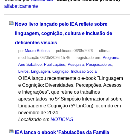
alfabeticamente
Novo livro lançado pelo IEA reflete sobre
linguagem, cognição, cultura e inclusão de
deficientes visuais
por
Mauro Bellesa
—
publicado
06/05/2026
—
última
modificação
06/05/2026 15:46
— registrado em:
Programa
Ano Sabático
,
Publicações
,
Pesquisa
,
Pesquisadores
,
Livros
,
Linguagem
,
Cognição
,
Inclusão Social
O IEA lançou recentemente o e-book "Linguagem
e Cognição: Diversidades, Percepções, Acessos
e Integrações", que reúne os trabalhos
apresentados no 5º Simpósio Internacional sobre
Linguagem e Cognição (5º LinCog), ocorrido em
novembro de 2024.
Localizado em
NOTÍCIAS
IEA lança o ebook 'Fabulações da Família