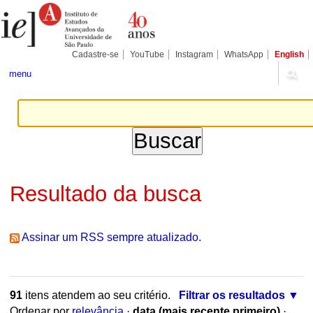
Ir
Ferramentas
Seções
para
Pessoais
o
conteúdo.
|
Cadastre-se
YouTube
Instagram
WhatsApp
English
Ir
para
menu
a
navegação
Resultado da busca
Assinar um RSS sempre atualizado.
91
itens atendem ao seu critério.
Filtrar os resultados
Ordenar por
relevância
·
data (mais recente primeiro)
·