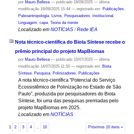
por
Mauro Bellesa
—
publicado
18/09/2025
—
última
modificação
18/09/2025 15:44
— registrado em:
Publicações
,
Paleoantropologia
,
Livros
,
Pesquisadores
,
Institucional
,
Linguagem
,
capa
,
Teoria da mente
Localizado em
NOTÍCIAS
/
Rede IEA
Nota técnico-científica do Biota Síntese recebe o
prêmio principal do projeto MapBiomas
por
Mauro Bellesa
—
publicado
10/07/2025
—
última
modificação
14/07/2025 11:50
— registrado em:
Biota
Síntese
,
Pesquisa
,
Polinizadores
,
Publicações
A nota técnico-científica “Potencial do Serviço
Ecossistêmico de Polinização no Estado de São
Paulo”, produzida por pesquisadores do Biota
Síntese, foi uma das pesquisas premiadas pelo
projeto MapBiomas em 2025.
Localizado em
NOTÍCIAS
1
2
3
4
…
10
Próximos 10 itens »