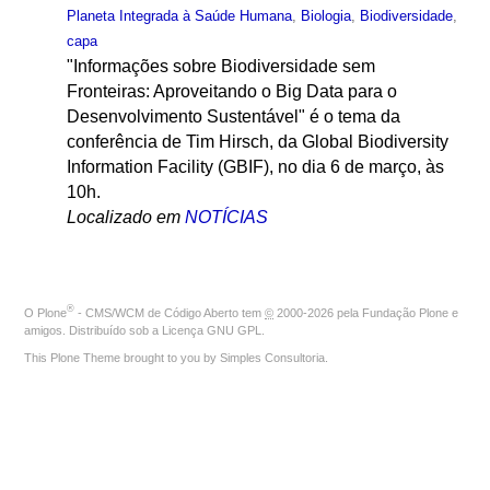
Planeta Integrada à Saúde Humana
,
Biologia
,
Biodiversidade
,
capa
"Informações sobre Biodiversidade sem
Fronteiras: Aproveitando o Big Data para o
Desenvolvimento Sustentável" é o tema da
conferência de Tim Hirsch, da Global Biodiversity
Information Facility (GBIF), no dia 6 de março, às
10h.
Localizado em
NOTÍCIAS
®
O
Plone
- CMS/WCM de Código Aberto
tem
©
2000-2026 pela
Fundação Plone
e
amigos. Distribuído sob a
Licença GNU GPL
.
This Plone Theme brought to you by
Simples Consultoria
.