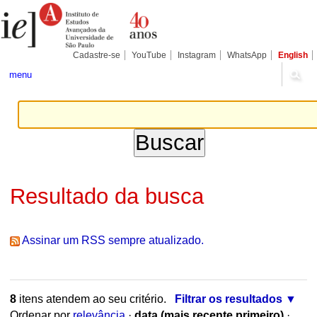
Ir
Ferramentas
Seções
para
Pessoais
o
conteúdo.
|
Cadastre-se
YouTube
Instagram
WhatsApp
English
Ir
para
menu
a
navegação
Resultado da busca
Assinar um RSS sempre atualizado.
8
itens atendem ao seu critério.
Filtrar os resultados
Ordenar por
relevância
·
data (mais recente primeiro)
·