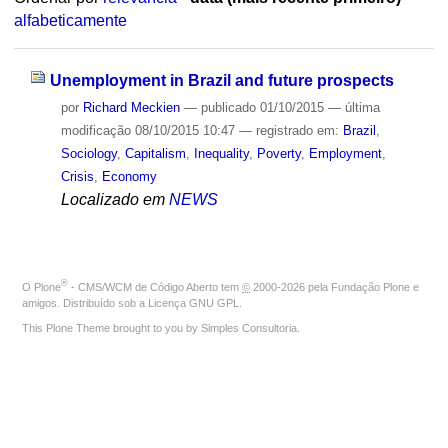
alfabeticamente
Unemployment in Brazil and future prospects
por
Richard Meckien
—
publicado
01/10/2015
—
última
modificação
08/10/2015 10:47
— registrado em:
Brazil
,
Sociology
,
Capitalism
,
Inequality
,
Poverty
,
Employment
,
Crisis
,
Economy
Localizado em
NEWS
®
O
Plone
- CMS/WCM de Código Aberto
tem
©
2000-2026 pela
Fundação Plone
e
amigos. Distribuído sob a
Licença GNU GPL
.
This Plone Theme brought to you by
Simples Consultoria
.