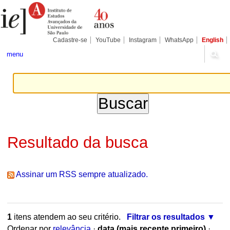
Ir
Ferramentas
Seções
para
Pessoais
o
conteúdo.
|
Cadastre-se
YouTube
Instagram
WhatsApp
English
Ir
para
menu
a
navegação
Resultado da busca
Assinar um RSS sempre atualizado.
1
itens atendem ao seu critério.
Filtrar os resultados
Ordenar por
relevância
·
data (mais recente primeiro)
·