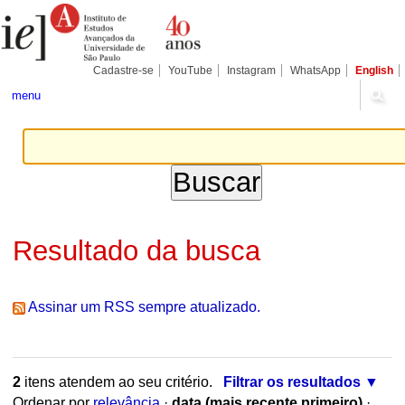
Ir
Ferramentas
Seções
para
Pessoais
o
conteúdo.
|
Cadastre-se
YouTube
Instagram
WhatsApp
English
Ir
para
menu
a
navegação
Resultado da busca
Assinar um RSS sempre atualizado.
2
itens atendem ao seu critério.
Filtrar os resultados
Ordenar por
relevância
·
data (mais recente primeiro)
·