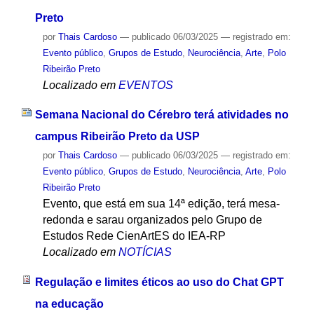
Preto
por
Thais Cardoso
—
publicado
06/03/2025
— registrado em:
Evento público
,
Grupos de Estudo
,
Neurociência
,
Arte
,
Polo
Ribeirão Preto
Localizado em
EVENTOS
Semana Nacional do Cérebro terá atividades no
campus Ribeirão Preto da USP
por
Thais Cardoso
—
publicado
06/03/2025
— registrado em:
Evento público
,
Grupos de Estudo
,
Neurociência
,
Arte
,
Polo
Ribeirão Preto
Evento, que está em sua 14ª edição, terá mesa-
redonda e sarau organizados pelo Grupo de
Estudos Rede CienArtES do IEA-RP
Localizado em
NOTÍCIAS
Regulação e limites éticos ao uso do Chat GPT
na educação