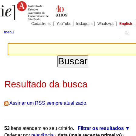
Ir
Ferramentas
Seções
para
Pessoais
o
conteúdo.
|
Cadastre-se
YouTube
Instagram
WhatsApp
English
Ir
para
menu
a
navegação
Resultado da busca
Assinar um RSS sempre atualizado.
53
itens atendem ao seu critério.
Filtrar os resultados
Ordenar por
relevância
·
data (mais recente primeiro)
·