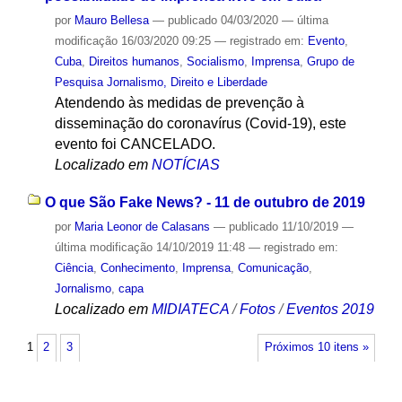
por
Mauro Bellesa
—
publicado
04/03/2020
—
última
modificação
16/03/2020 09:25
— registrado em:
Evento
,
Cuba
,
Direitos humanos
,
Socialismo
,
Imprensa
,
Grupo de
Pesquisa Jornalismo, Direito e Liberdade
Atendendo às medidas de prevenção à
disseminação do coronavírus (Covid-19), este
evento foi CANCELADO.
Localizado em
NOTÍCIAS
O que São Fake News? - 11 de outubro de 2019
por
Maria Leonor de Calasans
—
publicado
11/10/2019
—
última modificação
14/10/2019 11:48
— registrado em:
Ciência
,
Conhecimento
,
Imprensa
,
Comunicação
,
Jornalismo
,
capa
Localizado em
MIDIATECA
/
Fotos
/
Eventos 2019
1
2
3
Próximos 10 itens »