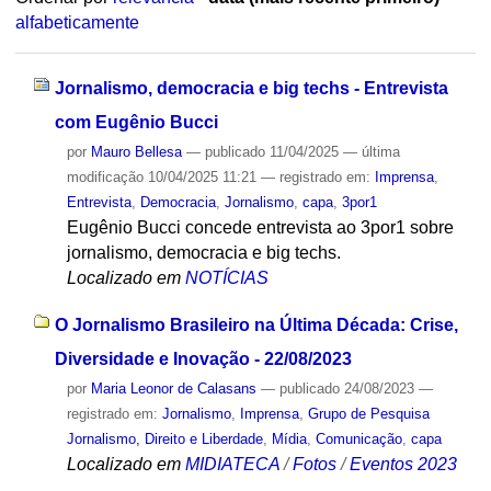
alfabeticamente
Jornalismo, democracia e big techs - Entrevista
com Eugênio Bucci
por
Mauro Bellesa
—
publicado
11/04/2025
—
última
modificação
10/04/2025 11:21
— registrado em:
Imprensa
,
Entrevista
,
Democracia
,
Jornalismo
,
capa
,
3por1
Eugênio Bucci concede entrevista ao 3por1 sobre
jornalismo, democracia e big techs.
Localizado em
NOTÍCIAS
O Jornalismo Brasileiro na Última Década: Crise,
Diversidade e Inovação - 22/08/2023
por
Maria Leonor de Calasans
—
publicado
24/08/2023
—
registrado em:
Jornalismo
,
Imprensa
,
Grupo de Pesquisa
Jornalismo, Direito e Liberdade
,
Mídia
,
Comunicação
,
capa
Localizado em
MIDIATECA
/
Fotos
/
Eventos 2023