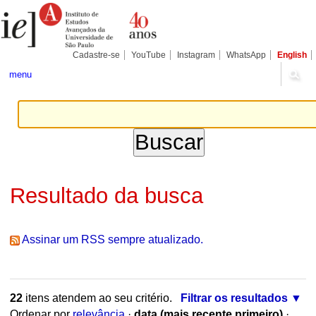
Ir
Ferramentas
Seções
para
Pessoais
o
conteúdo.
|
Cadastre-se
YouTube
Instagram
WhatsApp
English
Ir
para
menu
a
navegação
Resultado da busca
Assinar um RSS sempre atualizado.
22
itens atendem ao seu critério.
Filtrar os resultados
Ordenar por
relevância
·
data (mais recente primeiro)
·