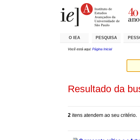
Ir
Ferramentas
Seções
para
Pessoais
o
conteúdo.
|
Ir
para
a
O IEA
PESQUISA
PESS
navegação
Você está aqui:
Página Inicial
Resultado da bu
2
itens atendem ao seu critério.