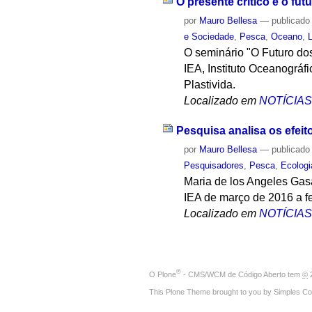
O presente crítico e o fu
por
Mauro Bellesa
—
publicado
e Sociedade
,
Pesca
,
Oceano
,
L
O seminário "O Futuro dos
IEA, Instituto Oceanográfi
Plastivida.
Localizado em
NOTÍCIA
Pesquisa analisa os efei
por
Mauro Bellesa
—
publicado
Pesquisadores
,
Pesca
,
Ecologi
Maria de los Angeles Gasa
IEA de março de 2016 a f
Localizado em
NOTÍCIA
®
O
Plone
- CMS/WCM de Código Aberto
tem
©
2
This Plone Theme brought to you by
Simples Co