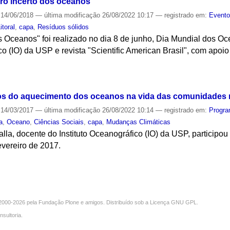
turo incerto dos oceanos
14/06/2018
—
última modificação
26/08/2022 10:17
— registrado em:
Event
itoral
,
capa
,
Resíduos sólidos
 Oceanos" foi realizado no dia 8 de junho, Dia Mundial dos Oc
co (IO) da USP e revista "Scientific American Brasil", com apoi
S
tos do aquecimento dos oceanos na vida das comunidades 
14/03/2017
—
última modificação
26/08/2022 10:14
— registrado em:
Progra
a
,
Oceano
,
Ciências Sociais
,
capa
,
Mudanças Climáticas
lla, docente do Instituto Oceanográfico (IO) da USP, particip
evereiro de 2017.
S
000-2026 pela
Fundação Plone
e amigos. Distribuído sob a
Licença GNU GPL
.
nsultoria
.