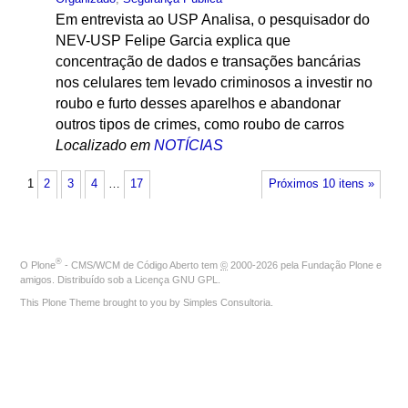
Em entrevista ao USP Analisa, o pesquisador do
NEV-USP Felipe Garcia explica que
concentração de dados e transações bancárias
nos celulares tem levado criminosos a investir no
roubo e furto desses aparelhos e abandonar
outros tipos de crimes, como roubo de carros
Localizado em
NOTÍCIAS
1
2
3
4
…
17
Próximos 10 itens »
®
O
Plone
- CMS/WCM de Código Aberto
tem
©
2000-2026 pela
Fundação Plone
e
amigos. Distribuído sob a
Licença GNU GPL
.
This Plone Theme brought to you by
Simples Consultoria
.