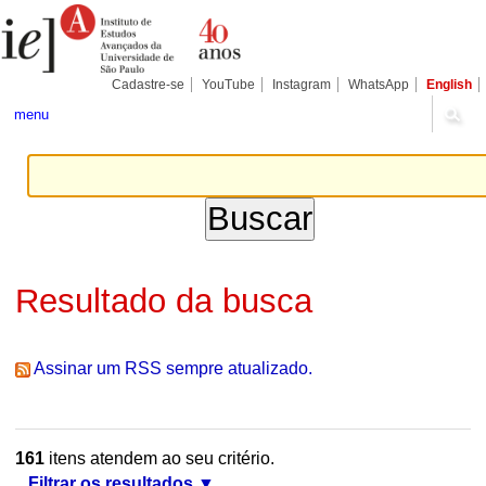
Ir
Ferramentas
Seções
para
Pessoais
o
conteúdo.
|
Cadastre-se
YouTube
Instagram
WhatsApp
English
Ir
para
menu
a
navegação
Resultado da busca
Assinar um RSS sempre atualizado.
161
itens atendem ao seu critério.
Filtrar os resultados