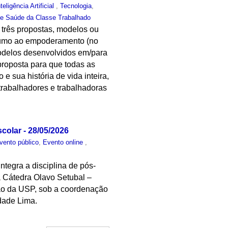
nteligência Artificial
,
Tecnologia
,
 e Saúde da Classe Trabalhado
 três propostas, modelos ou
 rumo ao empoderamento (no
modelos desenvolvidos em/para
proposta para que todas as
e sua história de vida inteira,
trabalhadores e trabalhadoras
olar - 28/05/2026
vento público
,
Evento online
,
integra a disciplina de pós-
da Cátedra Olavo Setubal –
ção da USP, sob a coordenação
dade Lima.