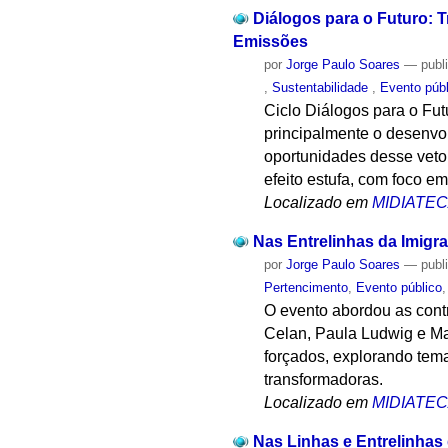
Diálogos para o Futuro: 
Emissões
por
Jorge Paulo Soares
—
publ
,
Sustentabilidade
,
Evento púb
Ciclo Diálogos para o Fu
principalmente o desenvol
oportunidades desse vetor
efeito estufa, com foco em
Localizado em
MIDIATE
Nas Entrelinhas da Imigra
por
Jorge Paulo Soares
—
publ
Pertencimento
,
Evento público
O evento abordou as contr
Celan, Paula Ludwig e Mar
forçados, explorando tema
transformadoras.
Localizado em
MIDIATE
Nas Linhas e Entrelinha