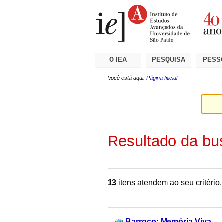
Ir
Ferramentas
Seções
para
Pessoais
o
conteúdo.
|
Ir
para
a
O IEA
PESQUISA
PESS
navegação
Você está aqui:
Página Inicial
Resultado da bu
13
itens atendem ao seu critério.
Barroco: Memória Viva