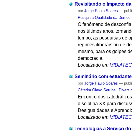
Revisitando o Impacto da
por
Jorge Paulo Soares
—
publ
Pesquisa Qualidade da Democ
O fenômeno de desconfianç
nos últimos anos, tornan
tempo, as pesquisas de op
regimes iliberais ou de d
mesmo, para os golpes de
democracia.
Localizado em
MIDIATE
Seminário com estudante
por
Jorge Paulo Soares
—
publ
Cátedra Olavo Setubal
,
Diversi
Encontro dos catedrático
disciplina XX para discuss
Desigualdades e Aprendi
Localizado em
MIDIATE
Tecnologias a Serviço d