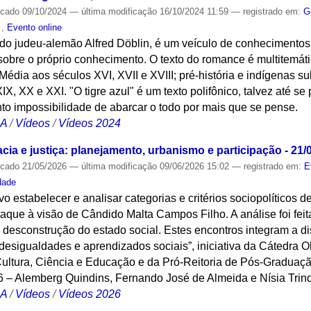
icado
09/10/2024
—
última modificação
16/10/2024 11:59
— registrado em:
G
o
,
Evento online
 do judeu-alemão Alfred Döblin, é um veículo de conhecimentos
obre o próprio conhecimento. O texto do romance é multitemátic
 Média aos séculos XVI, XVII e XVIII; pré-história e indígenas 
X, XX e XXI. "O tigre azul" é um texto polifônico, talvez até s
nto impossibilidade de abarcar o todo por mais que se pense.
CA
/
Vídeos
/
Vídeos 2024
cia e justiça: planejamento, urbanismo e participação - 21/
icado
21/05/2026
—
última modificação
09/06/2026 15:02
— registrado em:
E
dade
vo estabelecer e analisar categorias e critérios sociopolíticos
estaque à visão de Cândido Malta Campos Filho. A análise foi feit
 e desconstrução do estado social. Estes encontros integram a d
, desigualdades e aprendizados sociais”, iniciativa da Cátedra 
 Cultura, Ciência e Educação e da Pró-Reitoria de Pós-Gradua
26 – Alemberg Quindins, Fernando José de Almeida e Nísia Trin
CA
/
Vídeos
/
Vídeos 2026