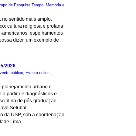
rupo de Pesquisa Tempo, Memória e
, no sentido mais amplo,
o: cultura religiosa e profana
sul-americanos; espelhamentos
e possa dizer, um exemplo de
05/2026
vento público
,
Evento online
,
 de planejamento urbano e
a a partir de diagnósticos e
isciplina de pós-graduação
Olavo Setubal –
ção da USP, sob a coordenação
dade Lima.