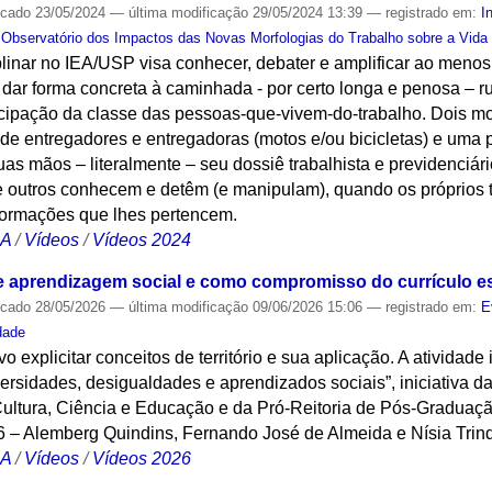
icado
23/05/2024
—
última modificação
29/05/2024 13:39
— registrado em:
I
,
Observatório dos Impactos das Novas Morfologias do Trabalho sobre a Vida
plinar no IEA/USP visa conhecer, debater e amplificar ao menos
dar forma concreta à caminhada - por certo longa e penosa –
ncipação da classe das pessoas-que-vivem-do-trabalho. Dois 
 de entregadores e entregadoras (motos e/ou bicicletas) e uma 
 mãos – literalmente – seu dossiê trabalhista e previdenciário 
ue outros conhecem e detêm (e manipulam), quando os próprios 
ormações que lhes pertencem.
CA
/
Vídeos
/
Vídeos 2024
e aprendizagem social e como compromisso do currículo esc
icado
28/05/2026
—
última modificação
09/06/2026 15:06
— registrado em:
E
dade
o explicitar conceitos de território e sua aplicação. A atividade 
iversidades, desigualdades e aprendizados sociais”, iniciativa 
 Cultura, Ciência e Educação e da Pró-Reitoria de Pós-Gradua
26 – Alemberg Quindins, Fernando José de Almeida e Nísia Trin
CA
/
Vídeos
/
Vídeos 2026