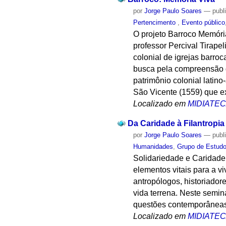
por
Jorge Paulo Soares
—
publ
Pertencimento
,
Evento público
O projeto Barroco Memóri
professor Percival Tirap
colonial de igrejas barroc
busca pela compreensão do
patrimônio colonial latin
São Vicente (1559) que e
Localizado em
MIDIATE
Da Caridade à Filantropia
por
Jorge Paulo Soares
—
publ
Humanidades
,
Grupo de Estudo
Solidariedade e Caridade
elementos vitais para a v
antropólogos, historiador
vida terrena. Neste semin
questões contemporâneas c
Localizado em
MIDIATE