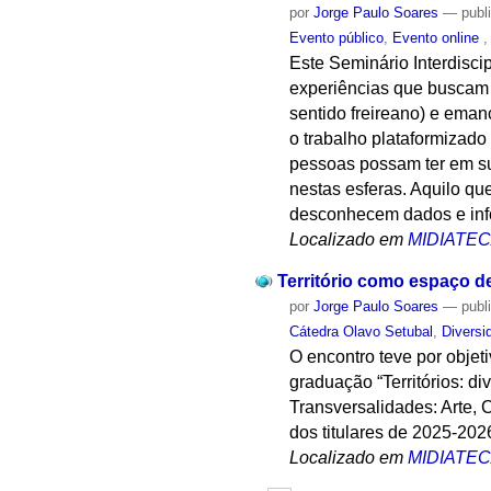
por
Jorge Paulo Soares
—
publ
Evento público
,
Evento online
Este Seminário Interdisci
experiências que buscam 
sentido freireano) e ema
o trabalho plataformizado
pessoas possam ter em suas
nestas esferas. Aquilo q
desconhecem dados e inf
Localizado em
MIDIATE
Território como espaço d
por
Jorge Paulo Soares
—
publ
Cátedra Olavo Setubal
,
Diversi
O encontro teve por objetiv
graduação “Territórios: d
Transversalidades: Arte,
dos titulares de 2025-20
Localizado em
MIDIATE