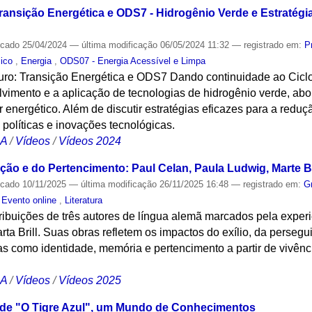
Transição Energética e ODS7 - Hidrogênio Verde e Estratég
icado
25/04/2024
—
última modificação
06/05/2024 11:32
— registrado em:
P
lico
,
Energia
,
ODS07 - Energia Acessível e Limpa
turo: Transição Energética e ODS7 Dando continuidade ao Ciclo
vimento e a aplicação de tecnologias de hidrogênio verde, abo
 energético. Além de discutir estratégias eficazes para a red
 políticas e inovações tecnológicas.
CA
/
Vídeos
/
Vídeos 2024
ção e do Pertencimento: Paul Celan, Paula Ludwig, Marte Br
icado
10/11/2025
—
última modificação
26/11/2025 16:48
— registrado em:
G
,
Evento online
,
Literatura
ibuições de três autores de língua alemã marcados pela experi
ta Brill. Suas obras refletem os impactos do exílio, da perse
s como identidade, memória e pertencimento a partir de vivênc
CA
/
Vídeos
/
Vídeos 2025
s de "O Tigre Azul", um Mundo de Conhecimentos