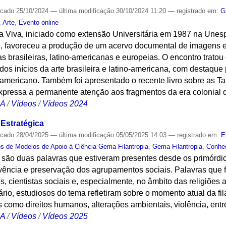
icado
25/10/2024
—
última modificação
30/10/2024 11:20
— registrado em:
G
,
Arte
,
Evento online
a Viva, iniciado como extensão Universitária em 1987 na Unesp
eli, favoreceu a produção de um acervo documental de imagens
as brasileiras, latino-americanas e europeias. O encontro tratou
s inícios da arte brasileira e latino-americana, com destaque
o-americano. Também foi apresentado o recente livro sobre as Ta
xpressa a permanente atenção aos fragmentos da era colonial d
CA
/
Vídeos
/
Vídeos 2024
 Estratégica
icado
28/04/2025
—
última modificação
05/05/2025 14:03
— registrado em:
E
s de Modelos de Apoio à Ciência Gema Filantropia
,
Gema Filantropia
,
Conhe
 são duas palavras que estiveram presentes desde os primór
ivência e preservação dos agrupamentos sociais. Palavras que f
es, cientistas sociais e, especialmente, no âmbito das religiões
ário, estudiosos do tema refletiram sobre o momento atual da fi
omo direitos humanos, alterações ambientais, violência, entre
CA
/
Vídeos
/
Vídeos 2025