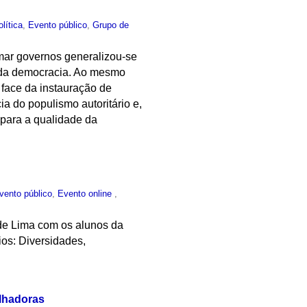
olítica
,
Evento público
,
Grupo de
rmar governos generalizou-se
s da democracia. Ao mesmo
 face da instauração de
a do populismo autoritário e,
 para a qualidade da
vento público
,
Evento online
,
de Lima com os alunos da
ios: Diversidades,
lhadoras