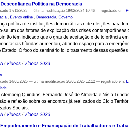
 Desconfiança Política na Democracia
icado
17/11/2023
—
última modificação
19/02/2024 10:46
— registrado em:
P
racia
,
Evento online
,
Democracia
,
Governo
a política de instituições democráticas e de eleições para fo
do-se um dos fatores de explicação das crises contemporânea
inião têm indicado que o grau de aceitação e de tolerância em
emocracias híbridas aumentou, abrindo espaço para a emergênci
 Estado. O foco do seminário foi o tratamento dessas questões
CA
/
Vídeos
/
Vídeos 2023
s
icado
14/05/2026
—
última modificação
28/05/2026 12:12
— registrado em:
E
dade
s Alemberg Quindins, Fernando José de Almeida e Nísia Trinda
ão e reflexão sobre os encontros já realizados do Ciclo Territór
zados Sociais.
CA
/
Vídeos
/
Vídeos 2026
o Empoderamento e Emancipação de Trabalhadores e Traba