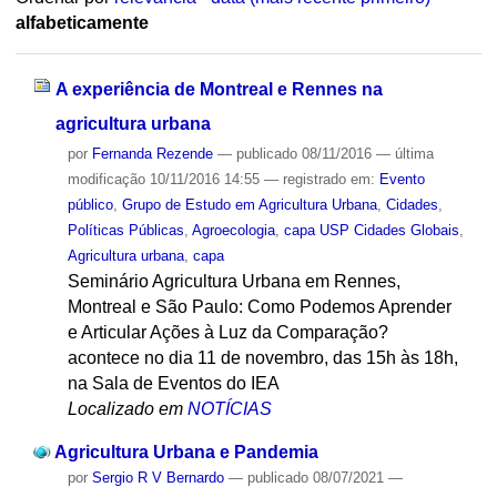
alfabeticamente
A experiência de Montreal e Rennes na
agricultura urbana
por
Fernanda Rezende
—
publicado
08/11/2016
—
última
modificação
10/11/2016 14:55
— registrado em:
Evento
público
,
Grupo de Estudo em Agricultura Urbana
,
Cidades
,
Políticas Públicas
,
Agroecologia
,
capa USP Cidades Globais
,
Agricultura urbana
,
capa
Seminário Agricultura Urbana em Rennes,
Montreal e São Paulo: Como Podemos Aprender
e Articular Ações à Luz da Comparação?
acontece no dia 11 de novembro, das 15h às 18h,
na Sala de Eventos do IEA
Localizado em
NOTÍCIAS
Agricultura Urbana e Pandemia
por
Sergio R V Bernardo
—
publicado
08/07/2021
—