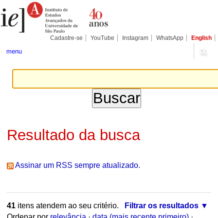
Ir
Ferramentas
Seções
para
Pessoais
o
conteúdo.
|
Cadastre-se
YouTube
Instagram
WhatsApp
English
Ir
para
menu
a
navegação
Resultado da busca
Assinar um RSS sempre atualizado.
41
itens atendem ao seu critério.
Filtrar os resultados
Ordenar por
relevância
·
data (mais recente primeiro)
·