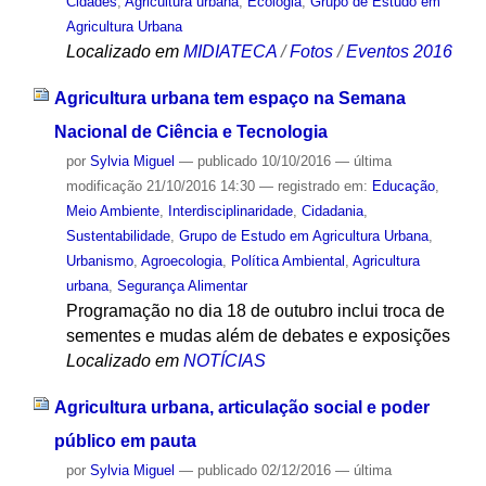
Cidades
,
Agricultura urbana
,
Ecologia
,
Grupo de Estudo em
Agricultura Urbana
Localizado em
MIDIATECA
/
Fotos
/
Eventos 2016
Agricultura urbana tem espaço na Semana
Nacional de Ciência e Tecnologia
por
Sylvia Miguel
—
publicado
10/10/2016
—
última
modificação
21/10/2016 14:30
— registrado em:
Educação
,
Meio Ambiente
,
Interdisciplinaridade
,
Cidadania
,
Sustentabilidade
,
Grupo de Estudo em Agricultura Urbana
,
Urbanismo
,
Agroecologia
,
Política Ambiental
,
Agricultura
urbana
,
Segurança Alimentar
Programação no dia 18 de outubro inclui troca de
sementes e mudas além de debates e exposições
Localizado em
NOTÍCIAS
Agricultura urbana, articulação social e poder
público em pauta
por
Sylvia Miguel
—
publicado
02/12/2016
—
última