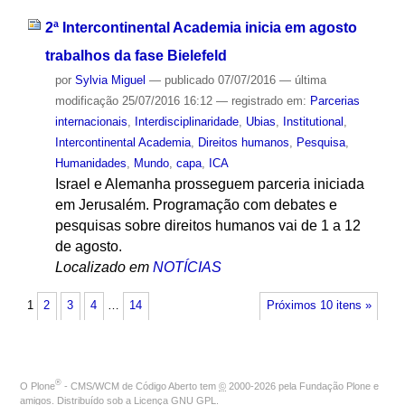
2ª Intercontinental Academia inicia em agosto
trabalhos da fase Bielefeld
por
Sylvia Miguel
—
publicado
07/07/2016
—
última
modificação
25/07/2016 16:12
— registrado em:
Parcerias
internacionais
,
Interdisciplinaridade
,
Ubias
,
Institutional
,
Intercontinental Academia
,
Direitos humanos
,
Pesquisa
,
Humanidades
,
Mundo
,
capa
,
ICA
Israel e Alemanha prosseguem parceria iniciada
em Jerusalém. Programação com debates e
pesquisas sobre direitos humanos vai de 1 a 12
de agosto.
Localizado em
NOTÍCIAS
1
2
3
4
…
14
Próximos 10 itens »
®
O
Plone
- CMS/WCM de Código Aberto
tem
©
2000-2026 pela
Fundação Plone
e
amigos. Distribuído sob a
Licença GNU GPL
.