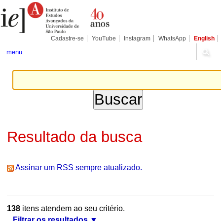
Ir
Ferramentas
Seções
para
Pessoais
o
conteúdo.
|
Cadastre-se
YouTube
Instagram
WhatsApp
English
Ir
para
menu
a
navegação
Resultado da busca
Assinar um RSS sempre atualizado.
138
itens atendem ao seu critério.
Filtrar os resultados