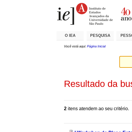
Ir
Ferramentas
Seções
para
Pessoais
o
conteúdo.
|
Ir
para
a
O IEA
PESQUISA
PESS
navegação
Você está aqui:
Página Inicial
Resultado da bu
2
itens atendem ao seu critério.