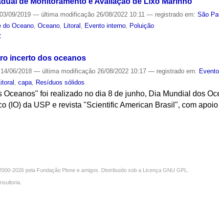
dual de Monitoramento e Avaliação de Lixo Marinho
03/09/2019
—
última modificação
26/08/2022 10:11
— registrado em:
São Pa
e do Oceano
,
Oceano
,
Litoral
,
Evento interno
,
Poluição
S
turo incerto dos oceanos
14/06/2018
—
última modificação
26/08/2022 10:17
— registrado em:
Event
itoral
,
capa
,
Resíduos sólidos
 Oceanos" foi realizado no dia 8 de junho, Dia Mundial dos Oc
co (IO) da USP e revista "Scientific American Brasil", com apoi
S
000-2026 pela
Fundação Plone
e amigos. Distribuído sob a
Licença GNU GPL
.
nsultoria
.