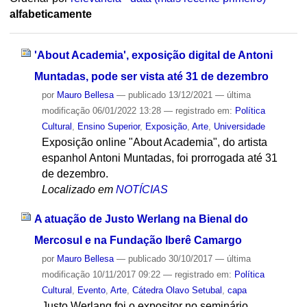
alfabeticamente
'About Academia', exposição digital de Antoni
Muntadas, pode ser vista até 31 de dezembro
por
Mauro Bellesa
—
publicado
13/12/2021
—
última
modificação
06/01/2022 13:28
— registrado em:
Política
Cultural
,
Ensino Superior
,
Exposição
,
Arte
,
Universidade
Exposição online "About Academia", do artista
espanhol Antoni Muntadas, foi prorrogada até 31
de dezembro.
Localizado em
NOTÍCIAS
A atuação de Justo Werlang na Bienal do
Mercosul e na Fundação Iberê Camargo
por
Mauro Bellesa
—
publicado
30/10/2017
—
última
modificação
10/11/2017 09:22
— registrado em:
Política
Cultural
,
Evento
,
Arte
,
Cátedra Olavo Setubal
,
capa
Justo Werlang foi o expositor no seminário