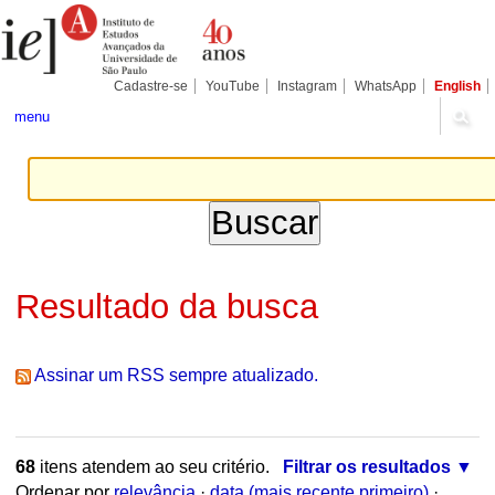
Ir
Ferramentas
Seções
para
Pessoais
o
conteúdo.
|
Cadastre-se
YouTube
Instagram
WhatsApp
English
Ir
para
menu
a
navegação
Resultado da busca
Assinar um RSS sempre atualizado.
68
itens atendem ao seu critério.
Filtrar os resultados
Ordenar por
relevância
·
data (mais recente primeiro)
·