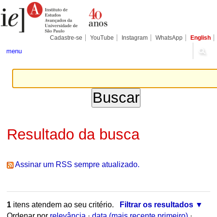
Ir
Ferramentas
Seções
para
Pessoais
o
conteúdo.
|
Cadastre-se
YouTube
Instagram
WhatsApp
English
Ir
para
menu
a
navegação
Resultado da busca
Assinar um RSS sempre atualizado.
1
itens atendem ao seu critério.
Filtrar os resultados
Ordenar por
relevância
·
data (mais recente primeiro)
·