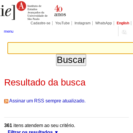
Ir
Ferramentas
Seções
para
Pessoais
o
conteúdo.
|
Cadastre-se
YouTube
Instagram
WhatsApp
English
Ir
para
menu
a
navegação
Resultado da busca
Assinar um RSS sempre atualizado.
361
itens atendem ao seu critério.
Filtrar os resultados