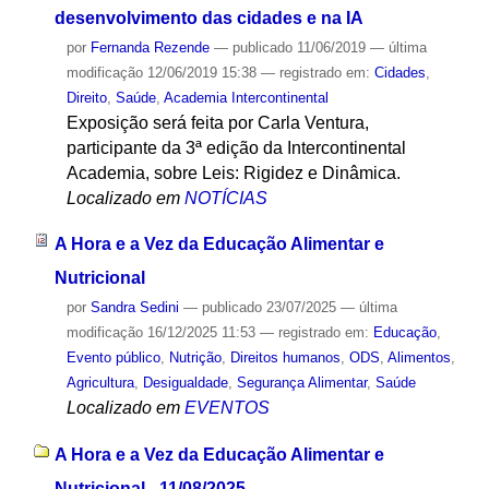
desenvolvimento das cidades e na IA
por
Fernanda Rezende
—
publicado
11/06/2019
—
última
modificação
12/06/2019 15:38
— registrado em:
Cidades
,
Direito
,
Saúde
,
Academia Intercontinental
Exposição será feita por Carla Ventura,
participante da 3ª edição da Intercontinental
Academia, sobre Leis: Rigidez e Dinâmica.
Localizado em
NOTÍCIAS
A Hora e a Vez da Educação Alimentar e
Nutricional
por
Sandra Sedini
—
publicado
23/07/2025
—
última
modificação
16/12/2025 11:53
— registrado em:
Educação
,
Evento público
,
Nutrição
,
Direitos humanos
,
ODS
,
Alimentos
,
Agricultura
,
Desigualdade
,
Segurança Alimentar
,
Saúde
Localizado em
EVENTOS
A Hora e a Vez da Educação Alimentar e
Nutricional - 11/08/2025