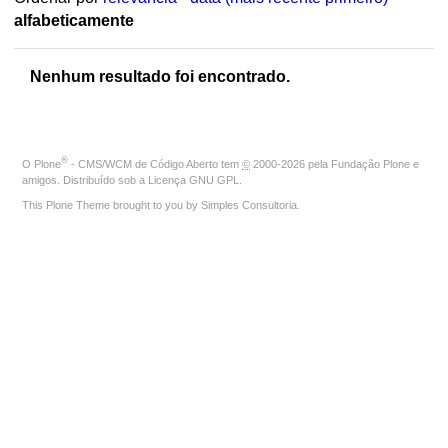
alfabeticamente
Nenhum resultado foi encontrado.
®
O
Plone
- CMS/WCM de Código Aberto
tem
©
2000-2026 pela
Fundação Plone
e
amigos. Distribuído sob a
Licença GNU GPL
.
This Plone Theme brought to you by
Simples Consultoria
.