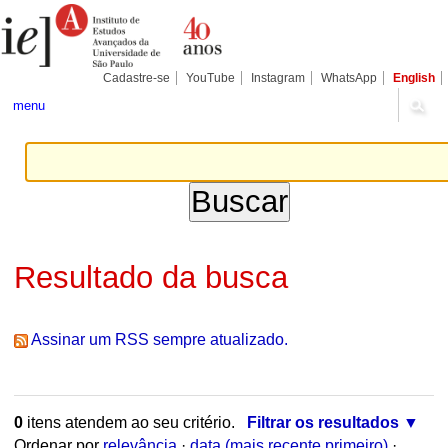
Ir
Ferramentas
Seções
para
Pessoais
o
conteúdo.
|
Cadastre-se
YouTube
Instagram
WhatsApp
English
Ir
para
menu
a
navegação
Resultado da busca
Assinar um RSS sempre atualizado.
0
itens atendem ao seu critério.
Filtrar os resultados
Ordenar por
relevância
·
data (mais recente primeiro)
·