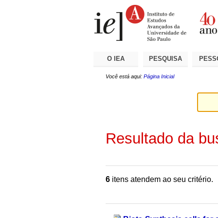
Ir
Ferramentas
Seções
para
Pessoais
o
conteúdo.
|
Ir
para
a
O IEA
PESQUISA
PESS
navegação
Você está aqui:
Página Inicial
Resultado da bu
6
itens atendem ao seu critério.