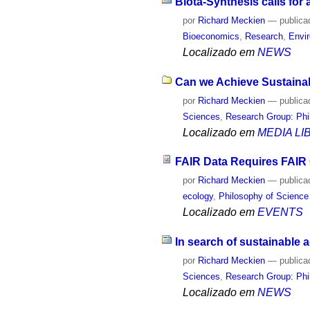
Biota-Synthesis calls for 
por
Richard Meckien
—
publica
Bioeconomics
,
Research
,
Envi
Localizado em
NEWS
Can we Achieve Sustainab
por
Richard Meckien
—
publica
Sciences
,
Research Group: Phi
Localizado em
MEDIA L
FAIR Data Requires FAIR
por
Richard Meckien
—
publica
ecology
,
Philosophy of Science
Localizado em
EVENTS
In search of sustainable a
por
Richard Meckien
—
publica
Sciences
,
Research Group: Phi
Localizado em
NEWS