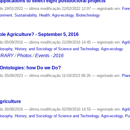
applications to select eight postdoctoral projects
do
19/01/2022
—
última modificação
22/02/2022 12:07
— registrado em:
Fore
ronment
,
Sustainability
,
Health
,
Agro-ecology
,
Biotechnology
le Agriculture? - September 5, 2016
do
05/09/2016
—
última modificação
21/09/2016 14:45
— registrado em:
Agri
losophy, History, and Sociology of Science and Technology
,
Agro-ecology
IBRARY
/
Photos
/
Events - 2016
 Ontologies: how Do we Do?
do
25/09/2023
—
última modificação
11/10/2023 08:26
— registrado em:
Plan
griculture
do
26/08/2016
—
última modificação
02/09/2016 14:55
— registrado em:
Agri
losophy, History, and Sociology of Science and Technology
,
Agro-ecology
,
Pu