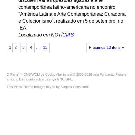
discutem várias questões ligadas à arte
contemporânea latino-americana no encontro
"América Latina e Arte Contemporânea: Curadoria
e Colecionismo", realizado em 5 de setembro, no
IEA.
Localizado em
NOTÍCIAS
1
2
3
4
…
13
Próximos 10 itens »
®
O
Plone
- CMS/WCM de Código Aberto
tem
©
2000-2026 pela
Fundação Plone
e
amigos. Distribuído sob a
Licença GNU GPL
.
This Plone Theme brought to you by
Simples Consultoria
.