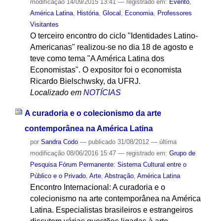
modificação
14/09/2015 13:41
— registrado em:
Evento
,
América Latina
,
História
,
Glocal
,
Economia
,
Professores
Visitantes
O terceiro encontro do ciclo "Identidades Latino-
Americanas" realizou-se no dia 18 de agosto e
teve como tema "A América Latina dos
Economistas". O expositor foi o economista
Ricardo Bielschwsky, da UFRJ.
Localizado em
NOTÍCIAS
A curadoria e o colecionismo da arte
contemporânea na América Latina
por
Sandra Codo
—
publicado
31/08/2012
—
última
modificação
08/06/2016 15:47
— registrado em:
Grupo de
Pesquisa Fórum Permanente: Sistema Cultural entre o
Público e o Privado
,
Arte
,
Abstração
,
América Latina
Encontro Internacional: A curadoria e o
colecionismo na arte contemporânea na América
Latina. Especialistas brasileiros e estrangeiros