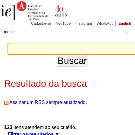
Ir
Ferramentas
Seções
para
Pessoais
o
conteúdo.
|
Cadastre-se
YouTube
Instagram
WhatsApp
English
Ir
para
menu
a
navegação
Resultado da busca
Assinar um RSS sempre atualizado.
123
itens atendem ao seu critério.
Filtrar os resultados