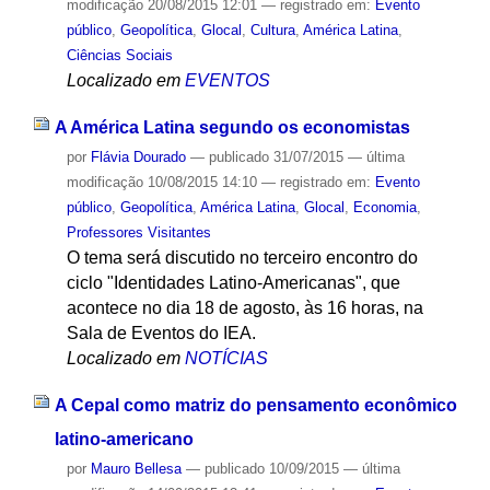
modificação
20/08/2015 12:01
— registrado em:
Evento
público
,
Geopolítica
,
Glocal
,
Cultura
,
América Latina
,
Ciências Sociais
Localizado em
EVENTOS
A América Latina segundo os economistas
por
Flávia Dourado
—
publicado
31/07/2015
—
última
modificação
10/08/2015 14:10
— registrado em:
Evento
público
,
Geopolítica
,
América Latina
,
Glocal
,
Economia
,
Professores Visitantes
O tema será discutido no terceiro encontro do
ciclo "Identidades Latino-Americanas", que
acontece no dia 18 de agosto, às 16 horas, na
Sala de Eventos do IEA.
Localizado em
NOTÍCIAS
A Cepal como matriz do pensamento econômico
latino-americano
por
Mauro Bellesa
—
publicado
10/09/2015
—
última