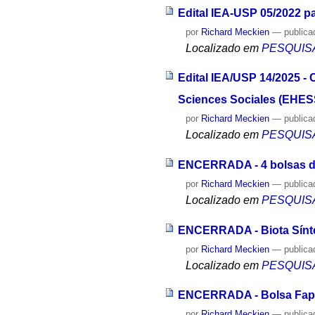
Edital IEA-USP 05/2022 p
por
Richard Meckien
—
publica
Localizado em
PESQUIS
Edital IEA/USP 14/2025 -
Sciences Sociales (EHESS
por
Richard Meckien
—
publica
Localizado em
PESQUIS
ENCERRADA - 4 bolsas d
por
Richard Meckien
—
publica
Localizado em
PESQUIS
ENCERRADA - Biota Sínte
por
Richard Meckien
—
publica
Localizado em
PESQUIS
ENCERRADA - Bolsa Fapes
por
Richard Meckien
—
publica