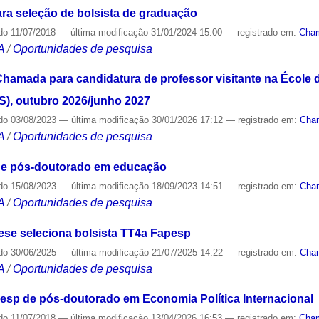
ara seleção de bolsista de graduação
do
11/07/2018
—
última modificação
31/01/2024 15:00
— registrado em:
Cha
A
/
Oportunidades de pesquisa
 Chamada para candidatura de professor visitante na École
), outubro 2026/junho 2027
do
03/08/2023
—
última modificação
30/01/2026 17:12
— registrado em:
Cha
A
/
Oportunidades de pesquisa
e pós-doutorado em educação
do
15/08/2023
—
última modificação
18/09/2023 14:51
— registrado em:
Cha
A
/
Oportunidades de pesquisa
se seleciona bolsista TT4a Fapesp
do
30/06/2025
—
última modificação
21/07/2025 14:22
— registrado em:
Cha
A
/
Oportunidades de pesquisa
p de pós-doutorado em Economia Política Internacional
do
11/07/2018
—
última modificação
13/04/2026 16:53
— registrado em:
Cha