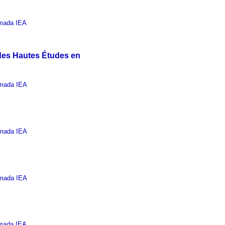
mada IEA
 des Hautes Études en
mada IEA
mada IEA
mada IEA
mada IEA