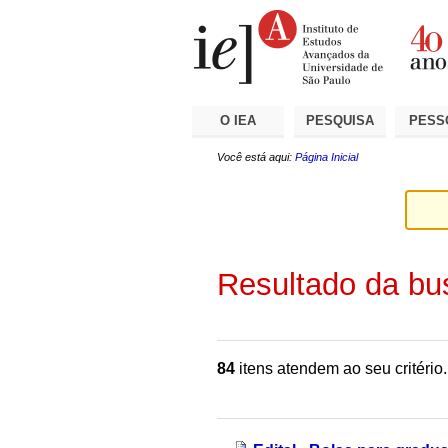
Ir
Ferramentas
Seções
para
Pessoais
o
conteúdo.
|
Ir
para
a
O IEA
PESQUISA
PESS
navegação
Você está aqui:
Página Inicial
Resultado da bu
84
itens atendem ao seu critério.