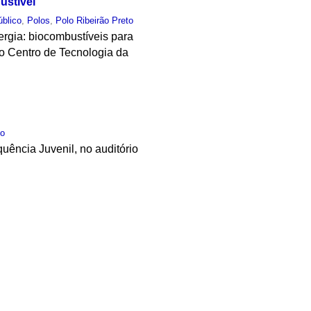
ustível
úblico
,
Polos
,
Polo Ribeirão Preto
rgia: biocombustíveis para
do Centro de Tecnologia da
to
quência Juvenil, no auditório