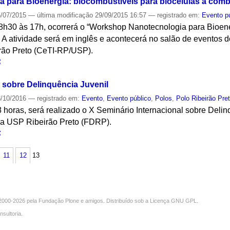
para Bioenergia: biocombustíveis para biocélulas a comb
/07/2015
—
última modificação
29/09/2015 16:57
— registrado em:
Evento p
 8h30 às 17h, ocorrerá o “Workshop Nanotecnologia para Bioene
. A atividade será em inglês e acontecerá no salão de eventos 
rão Preto (CeTI-RP/USP).
S
l sobre Delinquência Juvenil
/10/2016
— registrado em:
Evento
,
Evento público
,
Polos
,
Polo Ribeirão Pre
8 horas, será realizado o X Seminário Internacional sobre Delin
da USP Ribeirão Preto (FDRP).
S
11
12
13
000-2026 pela
Fundação Plone
e amigos. Distribuído sob a
Licença GNU GPL
.
nsultoria
.