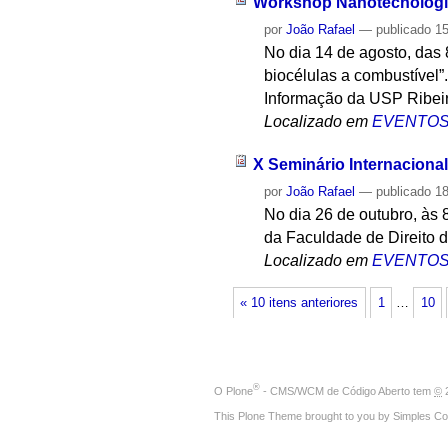
Workshop Nanotecnologia 
por
João Rafael
—
publicado
15
No dia 14 de agosto, das
biocélulas a combustível”
Informação da USP Ribei
Localizado em
EVENTO
X Seminário Internaciona
por
João Rafael
—
publicado
18
No dia 26 de outubro, às 
da Faculdade de Direito 
Localizado em
EVENTO
« 10 itens anteriores
1
…
10
®
O
Plone
- CMS/WCM de Código Aberto
tem
©
2
This Plone Theme brought to you by
Simples Co