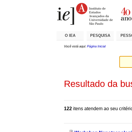
Ir
Ferramentas
Seções
para
Pessoais
o
conteúdo.
|
Ir
para
a
O IEA
PESQUISA
PESS
navegação
Você está aqui:
Página Inicial
Resultado da bu
122
itens atendem ao seu critéri