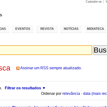
Cadastre-se
Busca
Busca
Avançad
OAS
EVENTOS
REVISTA
NOTÍCIAS
MIDIATECA
sca
Assinar um RSS sempre atualizado.
o.
Filtrar os resultados
Ordenar por
relevância
·
data (mais rec