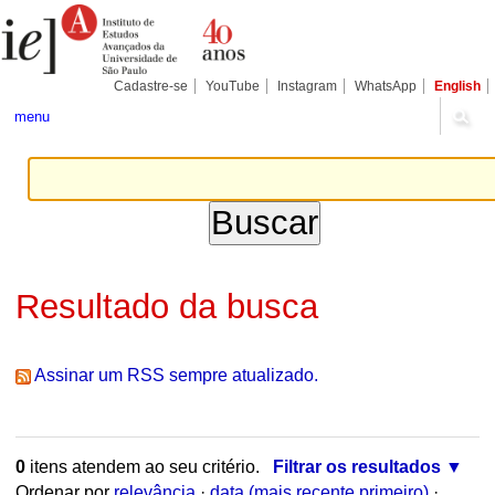
Ir
Ferramentas
para
Pessoais
o
conteúdo.
|
Cadastre-se
YouTube
Instagram
WhatsApp
English
Ir
para
menu
a
navegação
Resultado da busca
Assinar um RSS sempre atualizado.
0
itens atendem ao seu critério.
Filtrar os resultados
Ordenar por
relevância
·
data (mais recente primeiro)
·