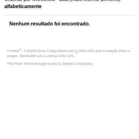
alfabeticamente
Nenhum resultado foi encontrado.
®
O
Plone
- CMS/WCM de Código Aberto
tem
©
2000-2026 pela
Fundação Plone
e
amigos. Distribuído sob a
Licença GNU GPL
.
This Plone Theme brought to you by
Simples Consultoria
.