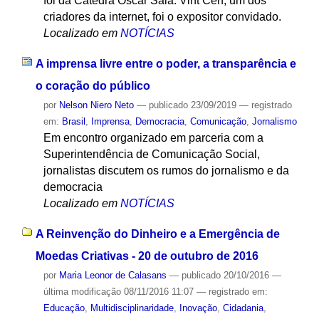
foi da Cátedra Oscar Sala. Vint Cerf, um dos
criadores da internet, foi o expositor convidado.
Localizado em
NOTÍCIAS
A imprensa livre entre o poder, a transparência e
o coração do público
por
Nelson Niero Neto
—
publicado
23/09/2019
— registrado
em:
Brasil
,
Imprensa
,
Democracia
,
Comunicação
,
Jornalismo
Em encontro organizado em parceria com a
Superintendência de Comunicação Social,
jornalistas discutem os rumos do jornalismo e da
democracia
Localizado em
NOTÍCIAS
A Reinvenção do Dinheiro e a Emergência de
Moedas Criativas - 20 de outubro de 2016
por
Maria Leonor de Calasans
—
publicado
20/10/2016
—
última modificação
08/11/2016 11:07
— registrado em:
Educação
,
Multidisciplinaridade
,
Inovação
,
Cidadania
,