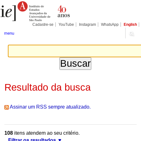
Ir
Ferramentas
Seções
para
Pessoais
o
conteúdo.
|
Cadastre-se
YouTube
Instagram
WhatsApp
English
Ir
para
menu
a
navegação
Resultado da busca
Assinar um RSS sempre atualizado.
108
itens atendem ao seu critério.
Filtrar os resultados