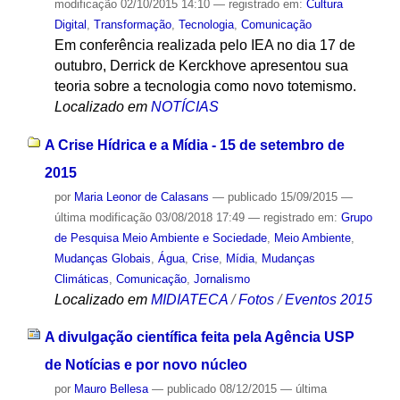
modificação
02/10/2015 14:10
— registrado em:
Cultura
Digital
,
Transformação
,
Tecnologia
,
Comunicação
Em conferência realizada pelo IEA no dia 17 de
outubro, Derrick de Kerckhove apresentou sua
teoria sobre a tecnologia como novo totemismo.
Localizado em
NOTÍCIAS
A Crise Hídrica e a Mídia - 15 de setembro de
2015
por
Maria Leonor de Calasans
—
publicado
15/09/2015
—
última modificação
03/08/2018 17:49
— registrado em:
Grupo
de Pesquisa Meio Ambiente e Sociedade
,
Meio Ambiente
,
Mudanças Globais
,
Água
,
Crise
,
Mídia
,
Mudanças
Climáticas
,
Comunicação
,
Jornalismo
Localizado em
MIDIATECA
/
Fotos
/
Eventos 2015
A divulgação científica feita pela Agência USP
de Notícias e por novo núcleo
por
Mauro Bellesa
—
publicado
08/12/2015
—
última