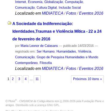
Internet
,
Economia
,
Globalização
,
Computação
,
Comunicação
,
Cultura Digital
,
Inclusão Social
Localizado em
MIDIATECA
/
Fotos
/
Eventos 2016
A Sociedade da Indiferenciação:
Identidades,Traumas e Violência Mítica - 22 a 24
de fevereiro de 2016
por
Maria Leonor de Calasans
—
publicado
14/03/2016
—
registrado em:
Ser Humano
,
Humanidades
,
Violência
,
Comunicação
,
Grupo de Pesquisa Humanidades e Mundo
Contemporâneo
,
Filosofia
Localizado em
MIDIATECA
/
Fotos
/
Eventos 2016
1
2
3
4
…
11
Próximos 10 itens »
®
O
Plone
- CMS/WCM de Código Aberto
tem
©
2000-2026 pela
Fundação Plone
e
amigos. Distribuído sob a
Licença GNU GPL
.