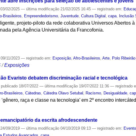
nte abre inscrições para seleção de adolescentes e jovens
03/02/2025
—
última modificação
21/02/2025 16:45
— registrado em:
Educa
o-Brasileiros
,
Empreendedorismo
,
Juventude
,
Cultura Digital
,
capa
,
Inclusão 
ligente, projeto-piloto da rede colaborativa Universos Abertos 
inada pela Agência Universitária da Francofonia.
S
09/11/2023
— registrado em:
Exposição
,
Afro-Brasileiros
,
Arte
,
Polo Ribeirão
S
/
Exposições
o Evaristo debatem discriminação racial e tecnológica
—
publicado
18/07/2022
—
última modificação
19/07/2022 11:36
— registrado 
ro-Brasileiros
,
Cátedras
,
Cátedra Olavo Setubal
,
Racismo
,
Desigualdade
,
ca
‘gênero, raça e classe na tecnologia’ em 2º encontro intercátedr
S
r emancipatório da escrita afrodescendente
24/09/2019
—
última modificação
04/10/2019 09:13
— registrado em:
Event
ta Estudos Avançados
,
capa