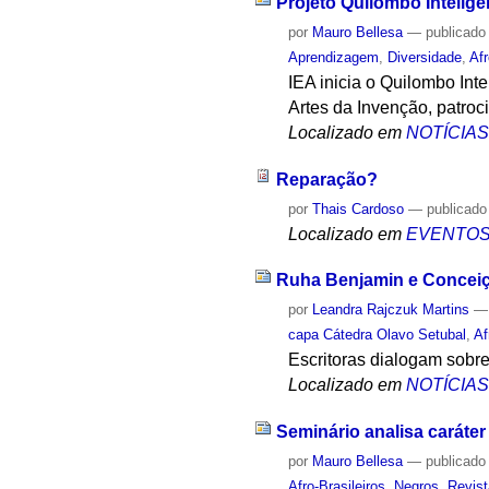
Projeto Quilombo Intelige
por
Mauro Bellesa
—
publicado
Aprendizagem
,
Diversidade
,
Afr
IEA inicia o Quilombo Inte
Artes da Invenção, patroc
Localizado em
NOTÍCIA
Reparação?
por
Thais Cardoso
—
publicado
Localizado em
EVENTO
Ruha Benjamin e Conceiçã
por
Leandra Rajczuk Martins
capa Cátedra Olavo Setubal
,
Af
Escritoras dialogam sobre 
Localizado em
NOTÍCIA
Seminário analisa caráte
por
Mauro Bellesa
—
publicado
Afro-Brasileiros
,
Negros
,
Revis