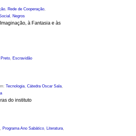
ção
,
Rede de Cooperação
,
Social
,
Negros
à Imaginação, à Fantasia e às
 Preto
,
Escravidão
em:
Tecnologia
,
Cátedra Oscar Sala
,
pa
as do instituto
o
,
Programa Ano Sabático
,
Literatura
,