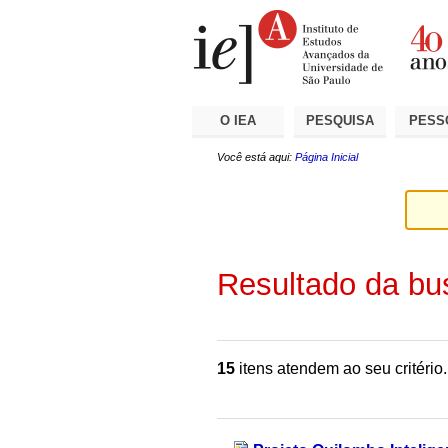
Ir
Ferramentas
Seções
para
Pessoais
o
conteúdo.
|
Ir
para
a
O IEA
PESQUISA
PESS
navegação
Você está aqui:
Página Inicial
Resultado da bu
15
itens atendem ao seu critério.