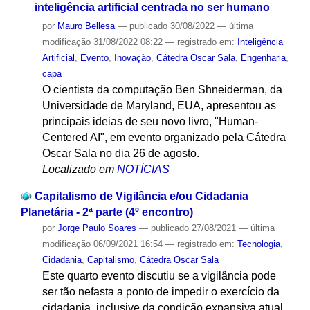
inteligência artificial centrada no ser humano
por
Mauro Bellesa
—
publicado
30/08/2022
—
última
modificação
31/08/2022 08:22
— registrado em:
Inteligência
Artificial
,
Evento
,
Inovação
,
Cátedra Oscar Sala
,
Engenharia
,
capa
O cientista da computação Ben Shneiderman, da
Universidade de Maryland, EUA, apresentou as
principais ideias de seu novo livro, "Human-
Centered AI", em evento organizado pela Cátedra
Oscar Sala no dia 26 de agosto.
Localizado em
NOTÍCIAS
Capitalismo de Vigilância e/ou Cidadania
Planetária - 2ª parte (4º encontro)
por
Jorge Paulo Soares
—
publicado
27/08/2021
—
última
modificação
06/09/2021 16:54
— registrado em:
Tecnologia
,
Cidadania
,
Capitalismo
,
Cátedra Oscar Sala
Este quarto evento discutiu se a vigilância pode
ser tão nefasta a ponto de impedir o exercício da
cidadania, inclusive da condição expansiva atual