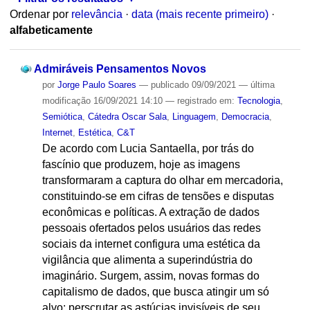
Ordenar por
relevância
·
data (mais recente primeiro)
·
alfabeticamente
Admiráveis Pensamentos Novos
por
Jorge Paulo Soares
—
publicado
09/09/2021
—
última
modificação
16/09/2021 14:10
— registrado em:
Tecnologia
,
Semiótica
,
Cátedra Oscar Sala
,
Linguagem
,
Democracia
,
Internet
,
Estética
,
C&T
De acordo com Lucia Santaella, por trás do
fascínio que produzem, hoje as imagens
transformaram a captura do olhar em mercadoria,
constituindo-se em cifras de tensões e disputas
econômicas e políticas. A extração de dados
pessoais ofertados pelos usuários das redes
sociais da internet configura uma estética da
vigilância que alimenta a superindústria do
imaginário. Surgem, assim, novas formas do
capitalismo de dados, que busca atingir um só
alvo: perscrutar as astúcias invisíveis de seu