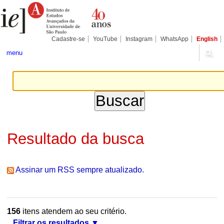
Ir
Ferramentas
Seções
para
Pessoais
o
conteúdo.
|
Cadastre-se
YouTube
Instagram
WhatsApp
English
Ir
para
menu
a
navegação
Resultado da busca
Assinar um RSS sempre atualizado.
156
itens atendem ao seu critério.
Filtrar os resultados