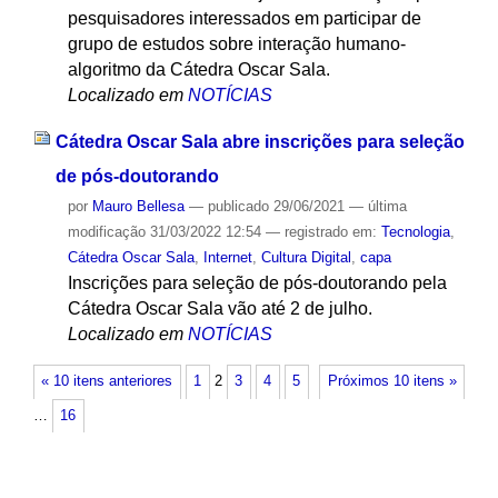
pesquisadores interessados em participar de
grupo de estudos sobre interação humano-
algoritmo da Cátedra Oscar Sala.
Localizado em
NOTÍCIAS
Cátedra Oscar Sala abre inscrições para seleção
de pós-doutorando
por
Mauro Bellesa
—
publicado
29/06/2021
—
última
modificação
31/03/2022 12:54
— registrado em:
Tecnologia
,
Cátedra Oscar Sala
,
Internet
,
Cultura Digital
,
capa
Inscrições para seleção de pós-doutorando pela
Cátedra Oscar Sala vão até 2 de julho.
Localizado em
NOTÍCIAS
« 10 itens anteriores
1
2
3
4
5
Próximos 10 itens »
…
16