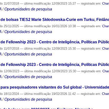
do
11/07/2018
—
última modificação
12/09/2023 15:27
— registrado em:
Cham
A
/
Oportunidades de pesquisa
 bolsas TIES2 Marie Skłodowska-Curie em Turku, Finlân
do
25/11/2025
—
última modificação
16/01/2026 10:38
— registrado em:
Cham
A
/
Oportunidades de pesquisa
Fellowship 2023 - Centro de Inteligência, Políticas Públi
do
11/07/2018
—
última modificação
12/09/2023 15:30
— registrado em:
Cham
A
/
Oportunidades de pesquisa
Fellowship 2023 - Centro de Inteligência, Políticas Públi
do
12/06/2023
—
última modificação
12/09/2023 15:30
— registrado em:
Cha
A
/
Oportunidades de pesquisa
ra pesquisadores visitantes do Sul global - Universidad
do
18/11/2024
—
última modificação
19/02/2026 11:42
— registrado em:
Cham
A
/
Oportunidades de pesquisa