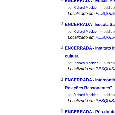
ENCERRADA - Editais PIBI
por
Richard Meckien
—
publica
Localizado em
PESQUIS
ENCERRADA - Escola São 
por
Richard Meckien
—
publica
Localizado em
PESQUIS
ENCERRADA - Instituto Ita
cultura
por
Richard Meckien
—
publica
Localizado em
PESQUIS
ENCERRADA - Intercontine
Relações Ressonantes"
por
Richard Meckien
—
publica
Localizado em
PESQUIS
ENCERRADA - Pós-doutor