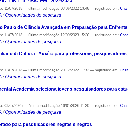
C, PIBITI e PIBIC-EM - 2022/2023
do
11/07/2018
—
última modificação
08/06/2022 13:48
— registrado em:
Cham
A
/
Oportunidades de pesquisa
Paulo de Ciência Avançada em Preparação para Enfrent
do
11/07/2018
—
última modificação
12/09/2023 15:26
— registrado em:
Cham
A
/
Oportunidades de pesquisa
liano di Cultura - Auxílio para professores, pesquisadores,
do
11/07/2018
—
última modificação
20/12/2022 11:37
— registrado em:
Cham
A
/
Oportunidades de pesquisa
ntal Academia seleciona jovens pesquisadores para estud
do
03/07/2025
—
última modificação
16/01/2026 11:20
— registrado em:
Cha
A
/
Oportunidades de pesquisa
ado para pesquisadores negras e negros