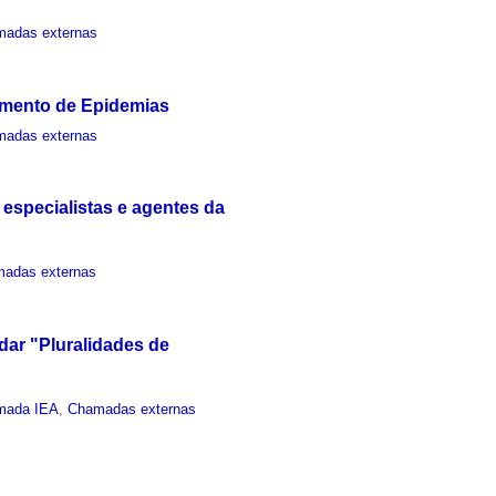
adas externas
amento de Epidemias
adas externas
 especialistas e agentes da
adas externas
ar "Pluralidades de
mada IEA
,
Chamadas externas