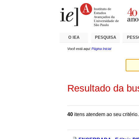
Ir
Ferramentas
Seções
para
Pessoais
o
conteúdo.
|
Ir
para
a
O IEA
PESQUISA
PESS
navegação
Você está aqui:
Página Inicial
Resultado da bu
40
itens atendem ao seu critério.