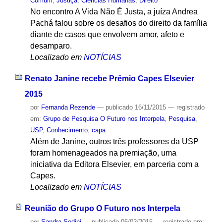
Comum
,
Justiça
,
Ciências Humanas
,
Direito
No encontro A Vida Não É Justa, a juíza Andrea
Pachá falou sobre os desafios do direito da família
diante de casos que envolvem amor, afeto e
desamparo.
Localizado em
NOTÍCIAS
Renato Janine recebe Prêmio Capes Elsevier
2015
por
Fernanda Rezende
—
publicado
16/11/2015
— registrado
em:
Grupo de Pesquisa O Futuro nos Interpela
,
Pesquisa
,
USP
,
Conhecimento
,
capa
Além de Janine, outros três professores da USP
foram homenageados na premiação, uma
iniciativa da Editora Elsevier, em parceria com a
Capes.
Localizado em
NOTÍCIAS
Reunião do Grupo O Futuro nos Interpela
por
Sandra Sedini
—
publicado
06/02/2015
— registrado em: