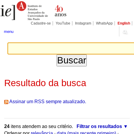
Ir
Ferramentas
Seções
para
Pessoais
o
conteúdo.
|
Cadastre-se
YouTube
Instagram
WhatsApp
English
Ir
para
menu
a
navegação
Resultado da busca
Assinar um RSS sempre atualizado.
24
itens atendem ao seu critério.
Filtrar os resultados
Ordenar por
relevância
·
data (mais recente primeiro)
·