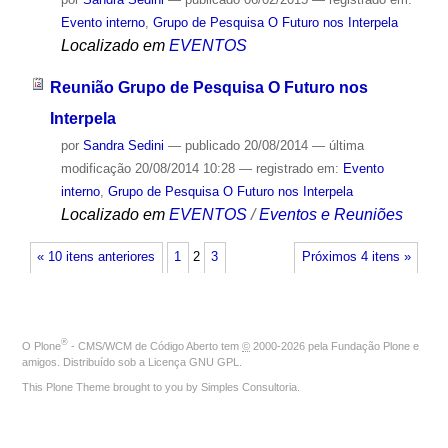
Evento interno
,
Grupo de Pesquisa O Futuro nos Interpela
Localizado em
EVENTOS
Reunião Grupo de Pesquisa O Futuro nos
Interpela
por
Sandra Sedini
—
publicado
20/08/2014
—
última
modificação
20/08/2014 10:28
— registrado em:
Evento
interno
,
Grupo de Pesquisa O Futuro nos Interpela
Localizado em
EVENTOS
/
Eventos e Reuniões
« 10 itens anteriores
1
2
3
Próximos 4 itens »
®
O
Plone
- CMS/WCM de Código Aberto
tem
©
2000-2026 pela
Fundação Plone
e
amigos. Distribuído sob a
Licença GNU GPL
.
This Plone Theme brought to you by
Simples Consultoria
.