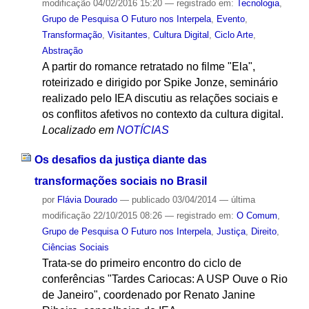
modificação
04/02/2016 15:20
— registrado em:
Tecnologia
,
Grupo de Pesquisa O Futuro nos Interpela
,
Evento
,
Transformação
,
Visitantes
,
Cultura Digital
,
Ciclo Arte
,
Abstração
A partir do romance retratado no filme "Ela",
roteirizado e dirigido por Spike Jonze, seminário
realizado pelo IEA discutiu as relações sociais e
os conflitos afetivos no contexto da cultura digital.
Localizado em
NOTÍCIAS
Os desafios da justiça diante das
transformações sociais no Brasil
por
Flávia Dourado
—
publicado
03/04/2014
—
última
modificação
22/10/2015 08:26
— registrado em:
O Comum
,
Grupo de Pesquisa O Futuro nos Interpela
,
Justiça
,
Direito
,
Ciências Sociais
Trata-se do primeiro encontro do ciclo de
conferências "Tardes Cariocas: A USP Ouve o Rio
de Janeiro", coordenado por Renato Janine