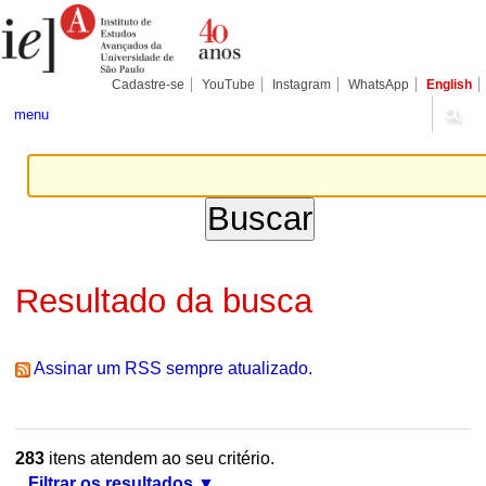
Ir
Ferramentas
Seções
para
Pessoais
o
conteúdo.
|
Cadastre-se
YouTube
Instagram
WhatsApp
English
Ir
para
menu
a
navegação
Resultado da busca
Assinar um RSS sempre atualizado.
283
itens atendem ao seu critério.
Filtrar os resultados