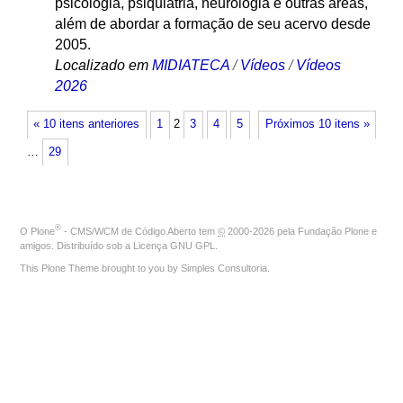
psicologia, psiquiatria, neurologia e outras áreas,
além de abordar a formação de seu acervo desde
2005.
Localizado em
MIDIATECA
/
Vídeos
/
Vídeos
2026
« 10 itens anteriores
1
2
3
4
5
Próximos 10 itens »
…
29
®
O
Plone
- CMS/WCM de Código Aberto
tem
©
2000-2026 pela
Fundação Plone
e
amigos. Distribuído sob a
Licença GNU GPL
.
This Plone Theme brought to you by
Simples Consultoria
.