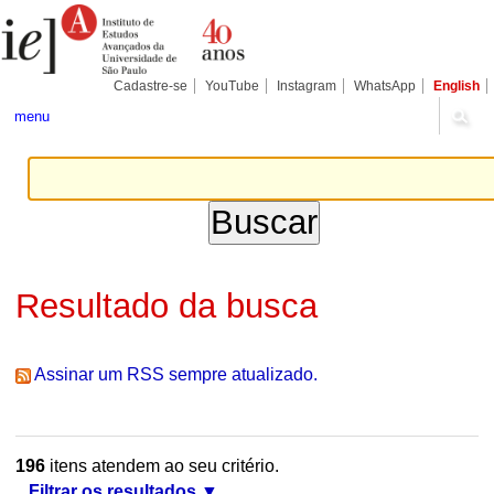
Ir
Ferramentas
Seções
para
Pessoais
o
conteúdo.
|
Cadastre-se
YouTube
Instagram
WhatsApp
English
Ir
para
menu
a
navegação
Resultado da busca
Assinar um RSS sempre atualizado.
196
itens atendem ao seu critério.
Filtrar os resultados