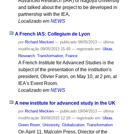
Advanced Research (IAR) of Nagoya University
and talked about the project to be developed in
partnership with the IEA.
Localizado em
NEWS
A French IAS: Collegium de Lyon
por
Richard Meckien
—
publicado
08/05/2013
—
última
modificação
09/05/2013 15:49
— registrado em:
Ubias
,
Research
,
Transformation
,
France
A French Institute for Advanced Studies is the
subject of the presentation of the institution's
president, Olivier Faron, on May 10, at 2 pm, at
IEA's Event Room.
Localizado em
NEWS
A new institute for advanced study in the UK
por
Richard Meckien
—
publicado
19/04/2013
—
última
modificação
30/09/2015 12:28
— registrado em:
Ubias
,
Green Room
,
University
,
Globalization
,
Transformation
On April 11, Malcolm Press, Director of the