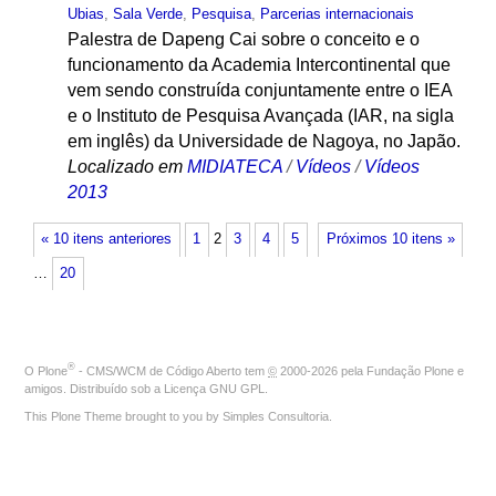
Ubias
,
Sala Verde
,
Pesquisa
,
Parcerias internacionais
Palestra de Dapeng Cai sobre o conceito e o
funcionamento da Academia Intercontinental que
vem sendo construída conjuntamente entre o IEA
e o Instituto de Pesquisa Avançada (IAR, na sigla
em inglês) da Universidade de Nagoya, no Japão.
Localizado em
MIDIATECA
/
Vídeos
/
Vídeos
2013
« 10 itens anteriores
1
2
3
4
5
Próximos 10 itens »
…
20
®
O
Plone
- CMS/WCM de Código Aberto
tem
©
2000-2026 pela
Fundação Plone
e
amigos. Distribuído sob a
Licença GNU GPL
.
This Plone Theme brought to you by
Simples Consultoria
.