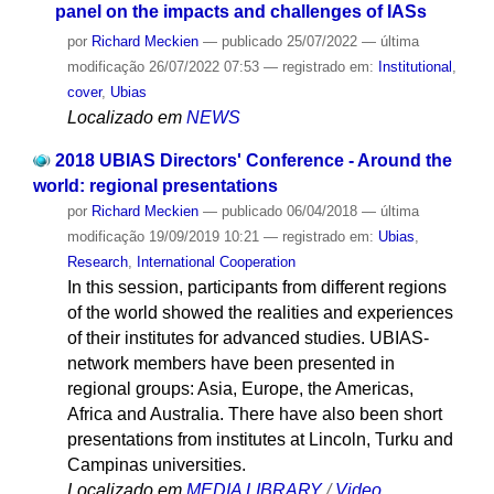
panel on the impacts and challenges of IASs
por
Richard Meckien
—
publicado
25/07/2022
—
última
modificação
26/07/2022 07:53
— registrado em:
Institutional
,
cover
,
Ubias
Localizado em
NEWS
2018 UBIAS Directors' Conference - Around the
world: regional presentations
por
Richard Meckien
—
publicado
06/04/2018
—
última
modificação
19/09/2019 10:21
— registrado em:
Ubias
,
Research
,
International Cooperation
In this session, participants from different regions
of the world showed the realities and experiences
of their institutes for advanced studies. UBIAS-
network members have been presented in
regional groups: Asia, Europe, the Americas,
Africa and Australia. There have also been short
presentations from institutes at Lincoln, Turku and
Campinas universities.
Localizado em
MEDIA LIBRARY
/
Video