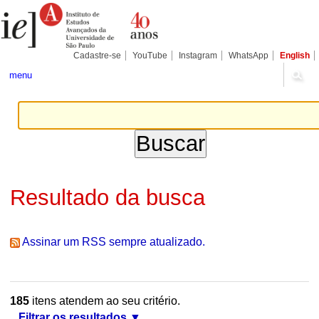
Ir
Ferramentas
Seções
para
Pessoais
o
conteúdo.
|
Cadastre-se
YouTube
Instagram
WhatsApp
English
Ir
para
menu
a
navegação
Resultado da busca
Assinar um RSS sempre atualizado.
185
itens atendem ao seu critério.
Filtrar os resultados