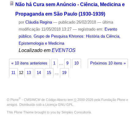
Não há Cura sem Anúncio - Ciência, Medicina e
Propaganda em São Paulo (1930-1939)
por
Cláudia Regina
—
publicado
26/02/2018
—
última
modificação
11/05/2018 13:27
— registrado em:
Evento
público
,
Grupo de Pesquisa Khronos: História da Ciência,
Epistemologia e Medicina
Localizado em
EVENTOS
« 10 itens anteriores
1
…
9
10
Próximos 10 itens »
11
12
13
14
15
…
19
®
O
Plone
- CMS/WCM de Código Aberto
tem
©
2000-2026 pela
Fundação Plone
e
amigos. Distribuído sob a
Licença GNU GPL
.
This Plone Theme brought to you by
Simples Consultoria
.