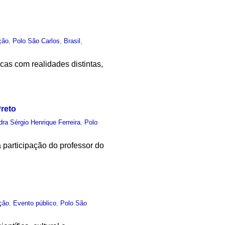
ção
,
Polo São Carlos
,
Brasil
,
cas com realidades distintas,
Preto
dra Sérgio Henrique Ferreira
,
Polo
 participação do professor do
ção
,
Evento público
,
Polo São