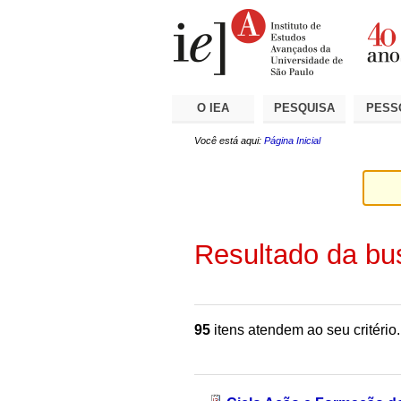
Ir
Ferramentas
Seções
para
Pessoais
o
conteúdo.
|
Ir
para
a
O IEA
PESQUISA
PESS
navegação
Você está aqui:
Página Inicial
Resultado da bu
95
itens atendem ao seu critério.