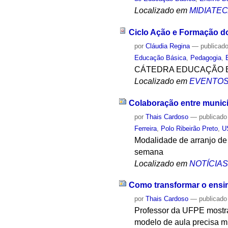
Localizado em
MIDIATE
Ciclo Ação e Formação do
por
Cláudia Regina
—
publicad
Educação Básica
,
Pedagogia
,
CÁTEDRA EDUCAÇÃO B
Localizado em
EVENTO
Colaboração entre municí
por
Thais Cardoso
—
publicado
Ferreira
,
Polo Ribeirão Preto
,
U
Modalidade de arranjo de
semana
Localizado em
NOTÍCIA
Como transformar o ensi
por
Thais Cardoso
—
publicado
Professor da UFPE mostra 
modelo de aula precisa 