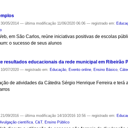
S
emplos
30/05/2014
—
última modificação
11/06/2020 06:06
— registrado em:
Educa
co
Web, em São Carlos, reúne iniciativas positivas de escolas públi
um: o sucesso de seus alunos
S
te resultados educacionais da rede municipal em Ribeirão 
10/07/2020
— registrado em:
Educação
,
Evento online
,
Ensino Básico
,
Cáte
ção de atividades da Cátedra Sérgio Henrique Ferreira e terá a
arros
S
21/09/2016
—
última modificação
14/10/2016 10:56
— registrado em:
Educa
Divulgação científica
,
C&T
,
Ensino Público