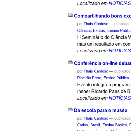
Localizado em
NOTÍCIA
Compartilhando bons ex
por
Thais Cardoso
—
publicado
Ciências Exatas
,
Ensino Públi
III Seminário do Ciência 
mas um resultado em com
Localizado em
NOTÍCIA
Conferência on-line deba
por
Thais Cardoso
—
publicado
Ribeirão Preto
,
Ensino Público
Evento integra a programa
Insper Ricardo Paes de B
Localizado em
NOTÍCIA
Da escola para o museu
por
Thais Cardoso
—
publicado
Carlos
,
Brasil
,
Ensino Básico
,