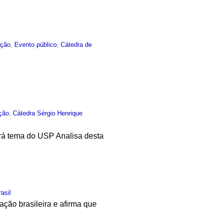
ção
,
Evento público
,
Cátedra de
ção
,
Cátedra Sérgio Henrique
rá tema do USP Analisa desta
rasil
ção brasileira e afirma que