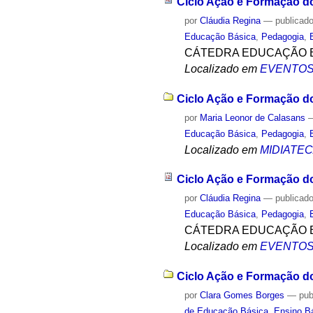
Ciclo Ação e Formação do
por
Cláudia Regina
—
publicad
Educação Básica
,
Pedagogia
,
CÁTEDRA EDUCAÇÃO B
Localizado em
EVENTO
Ciclo Ação e Formação do 
por
Maria Leonor de Calasans
Educação Básica
,
Pedagogia
,
Localizado em
MIDIATE
Ciclo Ação e Formação do
por
Cláudia Regina
—
publicad
Educação Básica
,
Pedagogia
,
CÁTEDRA EDUCAÇÃO B
Localizado em
EVENTO
Ciclo Ação e Formação do
por
Clara Gomes Borges
—
pub
de Educação Básica
,
Ensino B