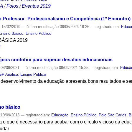
CA
/
Fotos
/
Eventos 2019
 Professor: Profissionalismo e Competência (1º Encontro)
o
15/02/2019
—
última modificação
06/06/2024 16:26
— registrado em:
Educa
Ensino Básico
,
Ensino Público
ÁSICA 2019
S
pios contribui para superar desafios educacionais
08/09/2021
—
última modificação
09/09/2021 15:35
— registrado em:
Educa
SP Analisa
,
Ensino Público
 desenvolvimento da educação apresenta bons resultados e se
S
no básico
10/09/2013
— registrado em:
Educação
,
Ensino Público
,
Polo São Carlos
,
B
o que é necessário para acabar com o círculo vicioso da educa
mudar