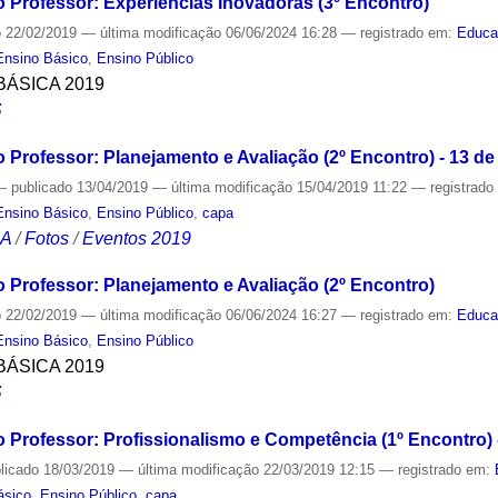
 Professor: Experiências Inovadoras (3º Encontro)
o
22/02/2019
—
última modificação
06/06/2024 16:28
— registrado em:
Educa
Ensino Básico
,
Ensino Público
ÁSICA 2019
S
Professor: Planejamento e Avaliação (2º Encontro) - 13 de 
—
publicado
13/04/2019
—
última modificação
15/04/2019 11:22
— registrad
Ensino Básico
,
Ensino Público
,
capa
CA
/
Fotos
/
Eventos 2019
 Professor: Planejamento e Avaliação (2º Encontro)
o
22/02/2019
—
última modificação
06/06/2024 16:27
— registrado em:
Educa
Ensino Básico
,
Ensino Público
ÁSICA 2019
S
 Professor: Profissionalismo e Competência (1º Encontro) 
licado
18/03/2019
—
última modificação
22/03/2019 12:15
— registrado em:
ásico
,
Ensino Público
,
capa