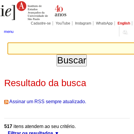
Ir
Ferramentas
Seções
para
Pessoais
o
conteúdo.
|
Cadastre-se
YouTube
Instagram
WhatsApp
English
Ir
para
menu
a
navegação
Resultado da busca
Assinar um RSS sempre atualizado.
517
itens atendem ao seu critério.
Filtrar os resultados