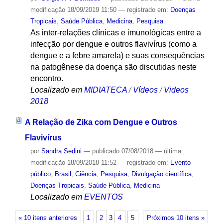
modificação
18/09/2019 11:50
— registrado em:
Doenças
Tropicais
,
Saúde Pública
,
Medicina
,
Pesquisa
As inter-relações clínicas e imunológicas entre a
infecção por dengue e outros flavivírus (como a
dengue e a febre amarela) e suas consequências
na patogênese da doença são discutidas neste
encontro.
Localizado em
MIDIATECA
/
Vídeos
/
Videos
2018
A Relação de Zika com Dengue e Outros
Flavivírus
por
Sandra Sedini
—
publicado
07/08/2018
—
última
modificação
18/09/2018 11:52
— registrado em:
Evento
público
,
Brasil
,
Ciência
,
Pesquisa
,
Divulgação científica
,
Doenças Tropicais
,
Saúde Pública
,
Medicina
Localizado em
EVENTOS
« 10 itens anteriores
1
2
3
4
5
Próximos 10 itens »