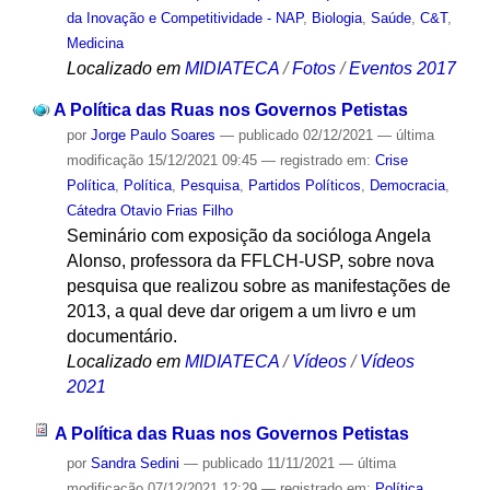
da Inovação e Competitividade - NAP
,
Biologia
,
Saúde
,
C&T
,
Medicina
Localizado em
MIDIATECA
/
Fotos
/
Eventos 2017
A Política das Ruas nos Governos Petistas
por
Jorge Paulo Soares
—
publicado
02/12/2021
—
última
modificação
15/12/2021 09:45
— registrado em:
Crise
Política
,
Política
,
Pesquisa
,
Partidos Políticos
,
Democracia
,
Cátedra Otavio Frias Filho
Seminário com exposição da socióloga Angela
Alonso, professora da FFLCH-USP, sobre nova
pesquisa que realizou sobre as manifestações de
2013, a qual deve dar origem a um livro e um
documentário.
Localizado em
MIDIATECA
/
Vídeos
/
Vídeos
2021
A Política das Ruas nos Governos Petistas
por
Sandra Sedini
—
publicado
11/11/2021
—
última
modificação
07/12/2021 12:29
— registrado em:
Política
,