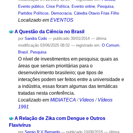
Evento público
,
Crise Política
,
Evento online
,
Pesquisa
,
Partidos Políticos
,
Democracia
,
Cátedra Otavio Frias Filho
Localizado em
EVENTOS
A Questão da Ciência no Brasil
por
Sandra Codo
—
publicado
30/01/2014
—
última
modificação
03/06/2025 08:02
— registrado em:
O Comum
,
Brasil
,
Pesquisa
O nível de investimentos em pesquisa; quais as
áreas que seriam prioritárias para o
desenvolvimento brasileiro; que tipos de
interações podem ser feitos entre a universidade e
a indústria, essas foram algumas das temáticas
tratadas nesta conferência.
Localizado em
MIDIATECA
/
Vídeos
/
Vídeos
1991
A Relação de Zika com Dengue e Outros
Flavivírus
por
Sergio R V Bernardo
—
publicado
10/08/2018
—
última