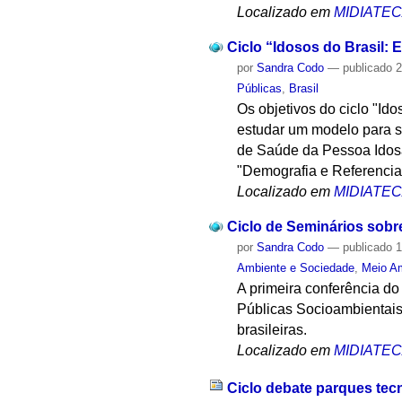
Localizado em
MIDIATE
Ciclo “Idosos do Brasil: E
por
Sandra Codo
—
publicado
2
Públicas
,
Brasil
Os objetivos do ciclo "Id
estudar um modelo para su
de Saúde da Pessoa Idosa,
"Demografia e Referencial
Localizado em
MIDIATE
Ciclo de Seminários sobre
por
Sandra Codo
—
publicado
1
Ambiente e Sociedade
,
Meio A
A primeira conferência do
Públicas Socioambientais
brasileiras.
Localizado em
MIDIATE
Ciclo debate parques tec