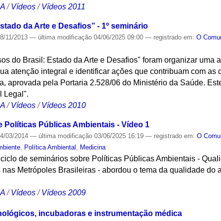
CA
/
Vídeos
/
Vídeos 2011
stado da Arte e Desafios” - 1º seminário
8/11/2013
—
última modificação
04/06/2025 09:00
— registrado em:
O Com
osos do Brasil: Estado da Arte e Desafios" foram organizar uma
a atenção integral e identificar ações que contribuam com as di
 aprovada pela Portaria 2.528/06 do Ministério da Saúde. Este
 Legal".
CA
/
Vídeos
/
Vídeos 2010
 Políticas Públicas Ambientais - Vídeo 1
4/03/2014
—
última modificação
03/06/2025 16:19
— registrado em:
O Com
mbiente
,
Política Ambiental
,
Medicina
 ciclo de seminários sobre Políticas Públicas Ambientais - Quali
 nas Metrópoles Brasileiras - abordou o tema da qualidade do 
CA
/
Vídeos
/
Vídeos 2009
nológicos, incubadoras e instrumentação médica