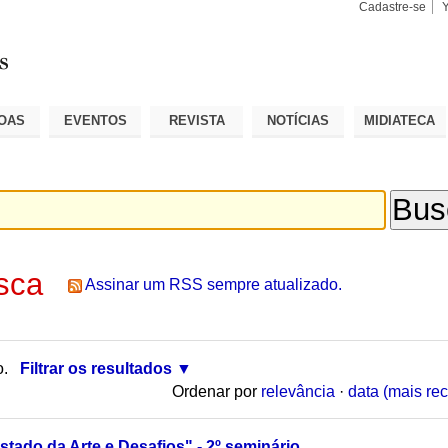
Cadastre-se
Busca
Busca
Avançad
OAS
EVENTOS
REVISTA
NOTÍCIAS
MIDIATECA
sca
Assinar um RSS sempre atualizado.
o.
Filtrar os resultados
Ordenar por
relevância
·
data (mais rec
stado da Arte e Desafios" - 2º seminário