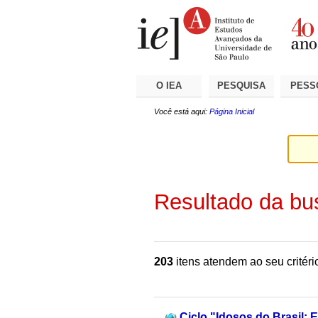
Ir
Ferramentas
Seções
para
Pessoais
o
conteúdo.
|
Ir
para
a
O IEA
PESQUISA
PESS
navegação
Você está aqui:
Página Inicial
Resultado da bu
203
itens atendem ao seu critéri
Ciclo "Idosos do Brasil: E