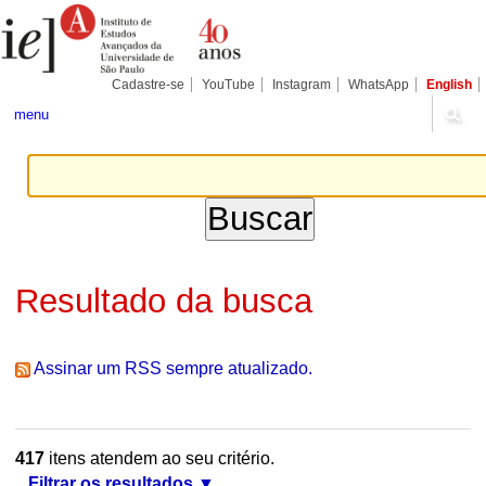
Ir
Ferramentas
Seções
para
Pessoais
o
conteúdo.
|
Cadastre-se
YouTube
Instagram
WhatsApp
English
Ir
para
menu
a
navegação
Resultado da busca
Assinar um RSS sempre atualizado.
417
itens atendem ao seu critério.
Filtrar os resultados