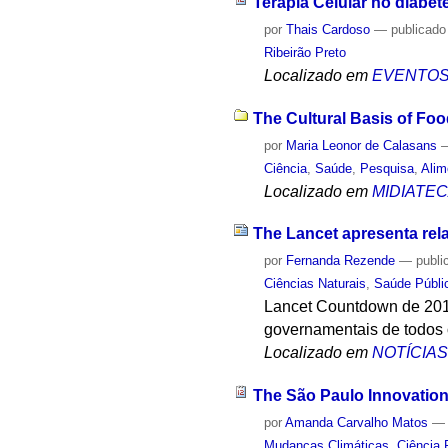
Terapia Celular no diabe
por
Thais Cardoso
—
publicado
Ribeirão Preto
Localizado em
EVENTO
The Cultural Basis of Fo
por
Maria Leonor de Calasans
Ciência
,
Saúde
,
Pesquisa
,
Alim
Localizado em
MIDIATE
The Lancet apresenta rel
por
Fernanda Rezende
—
publi
Ciências Naturais
,
Saúde Públi
Lancet Countdown de 2017
governamentais de todos 
Localizado em
NOTÍCIA
The São Paulo Innovation
por
Amanda Carvalho Matos
Mudanças Climáticas
,
Ciência 