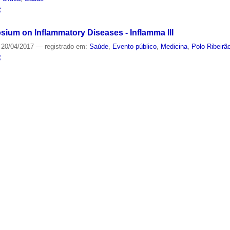
S
sium on Inflammatory Diseases - Inflamma III
20/04/2017
— registrado em:
Saúde
,
Evento público
,
Medicina
,
Polo Ribeirã
S
e Teletrabalhadores(as): Avanços, Aprendizados e Propost
21/06/2021
—
última modificação
25/08/2023 12:49
— registrado em:
Empre
o de Estudos Impactos das Novas Morfologias do Trabalho sobre a Vida dos
e
S
e Trabalhadores por Aplicativos: Impactos da Pandemia da
24/06/2020
—
última modificação
25/08/2023 12:48
— registrado em:
Empre
 Novas Morfologias do Trabalho sobre a Vida dos Trabalhadores
,
Covid-19
,
S
alhador Just-in-time