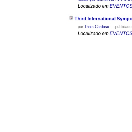
Localizado em
EVENTO
Third International Sympo
por
Thais Cardoso
—
publicado
Localizado em
EVENTO
Trabalho, Vida e Saúde d
por
Sandra Sedini
—
publicado
Evento online
,
Tecnologia
,
Grup
Transformação
,
Trabalho
,
Saúd
Localizado em
EVENTO
Trabalho, Vida e Saúde d
Direção de Conquistas
por
Sandra Sedini
—
publicado
Grupo de Estudos Impactos das
Localizado em
EVENTO
Uberização: A Era do Trab