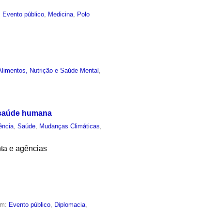
,
Evento público
,
Medicina
,
Polo
limentos, Nutrição e Saúde Mental
,
a saúde humana
ência
,
Saúde
,
Mudanças Climáticas
,
nta e agências
em:
Evento público
,
Diplomacia
,