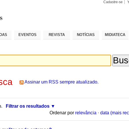
Cadastre-se
Busca
Busca
Avançad
OAS
EVENTOS
REVISTA
NOTÍCIAS
MIDIATECA
sca
Assinar um RSS sempre atualizado.
o.
Filtrar os resultados
Ordenar por
relevância
·
data (mais rec