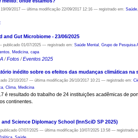
te melito: onde estamos?
19/09/2017
—
última modificação
22/09/2017 12:16
— registrado em:
Saúde
S
od and Gut Microbiome - 23/06/2025
—
publicado
01/07/2025
— registrado em:
Saúde Mental
,
Grupo de Pesquisa A
entos
,
Medicina
,
capa
CA
/
Fotos
/
Eventos 2025
atório inédito sobre os efeitos das mudanças climáticas n
cado
23/10/2017
—
última modificação
26/10/2017 10:21
— registrado em:
Ci
ca
,
Clima
,
Medicina
 é resultado do trabalho de 24 instituições acadêmicas de po
os continentes.
S
 and Science Diplomacy School (InnSciD SP 2025)
—
publicado
07/07/2025
—
última modificação
10/07/2025 13:58
— registrado 
Política
,
Saúde