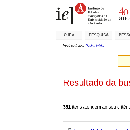
Ir
Ferramentas
Seções
para
Pessoais
o
conteúdo.
|
Ir
para
a
O IEA
PESQUISA
PESS
navegação
Você está aqui:
Página Inicial
Resultado da bu
361
itens atendem ao seu critéri