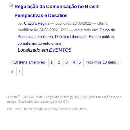
Regulação da Comunicação no Brasil:
Perspectivas e Desafios
por
Cláudia Regina
—
publicado
23/06/2022
—
última
modificação
24/06/2022 16:22
— registrado em:
Grupo de
Pesquisa Jornalismo, Direito e Liberdade
,
Evento público
,
Jornalismo
,
Evento online
Localizado em
EVENTOS
« 10 itens anteriores
1
2
3
4
5
Próximos 10 itens »
6
7
®
O
Plone
- CMS/WCM de Código Aberto
tem
©
2000-2026 pela
Fundação Plone
e
amigos. Distribuído sob a
Licença GNU GPL
.
This Plone Theme brought to you by
Simples Consultoria
.