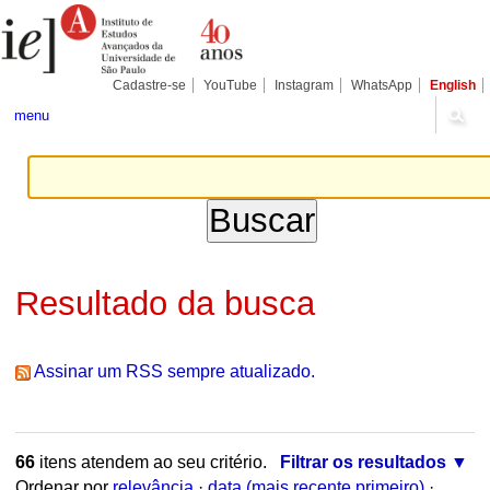
Ir
Ferramentas
Seções
para
Pessoais
o
conteúdo.
|
Cadastre-se
YouTube
Instagram
WhatsApp
English
Ir
para
menu
a
navegação
Resultado da busca
Assinar um RSS sempre atualizado.
66
itens atendem ao seu critério.
Filtrar os resultados
Ordenar por
relevância
·
data (mais recente primeiro)
·