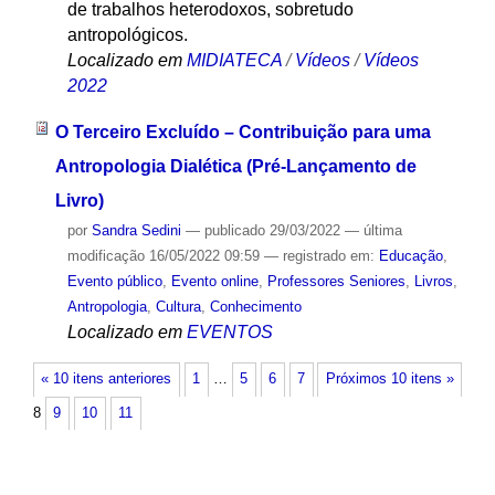
de trabalhos heterodoxos, sobretudo
antropológicos.
Localizado em
MIDIATECA
/
Vídeos
/
Vídeos
2022
O Terceiro Excluído – Contribuição para uma
Antropologia Dialética (Pré-Lançamento de
Livro)
por
Sandra Sedini
—
publicado
29/03/2022
—
última
modificação
16/05/2022 09:59
— registrado em:
Educação
,
Evento público
,
Evento online
,
Professores Seniores
,
Livros
,
Antropologia
,
Cultura
,
Conhecimento
Localizado em
EVENTOS
« 10 itens anteriores
1
…
5
6
7
Próximos 10 itens »
8
9
10
11