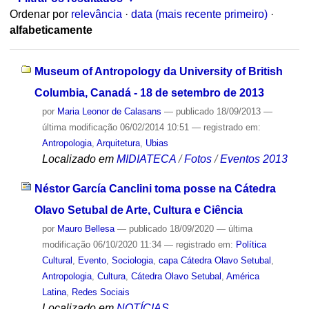
Ordenar por
relevância
·
data (mais recente primeiro)
·
alfabeticamente
Museum of Antropology da University of British
Columbia, Canadá - 18 de setembro de 2013
por
Maria Leonor de Calasans
—
publicado
18/09/2013
—
última modificação
06/02/2014 10:51
— registrado em:
Antropologia
,
Arquitetura
,
Ubias
Localizado em
MIDIATECA
/
Fotos
/
Eventos 2013
Néstor García Canclini toma posse na Cátedra
Olavo Setubal de Arte, Cultura e Ciência
por
Mauro Bellesa
—
publicado
18/09/2020
—
última
modificação
06/10/2020 11:34
— registrado em:
Política
Cultural
,
Evento
,
Sociologia
,
capa Cátedra Olavo Setubal
,
Antropologia
,
Cultura
,
Cátedra Olavo Setubal
,
América
Latina
,
Redes Sociais
Localizado em
NOTÍCIAS