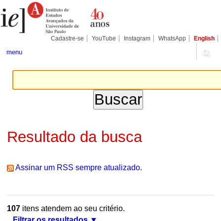
Ir
Ferramentas
Seções
para
Pessoais
o
conteúdo.
|
Cadastre-se
YouTube
Instagram
WhatsApp
English
Ir
para
menu
a
navegação
Resultado da busca
Assinar um RSS sempre atualizado.
107
itens atendem ao seu critério.
Filtrar os resultados