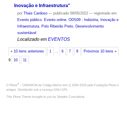
Inovação e Infraestrutura"
por
Thais Cardoso
—
publicado
09/05/2022
— registrado em:
Evento público
,
Evento online
,
ODS09 - Indústria, Inovação e
Infraestrutura
,
Polo Ribeirão Preto
,
Desenvolvimento
sustentável
Localizado em
EVENTOS
« 10 itens anteriores
1
…
6
7
8
Próximos 10 itens »
9
10
11
®
O
Plone
- CMS/WCM de Código Aberto
tem
©
2000-2026 pela
Fundação Plone
e
amigos. Distribuído sob a
Licença GNU GPL
.
This Plone Theme brought to you by
Simples Consultoria
.