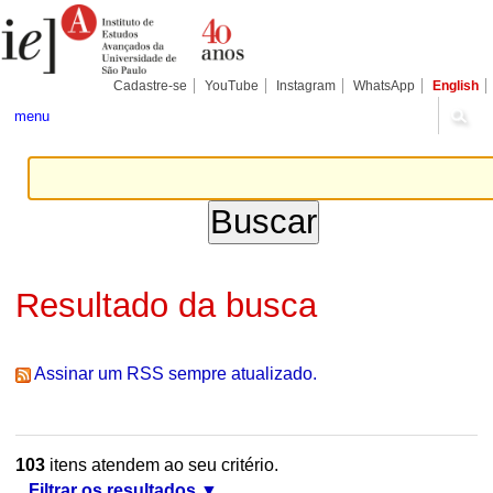
Ir
Ferramentas
Seções
para
Pessoais
o
conteúdo.
|
Cadastre-se
YouTube
Instagram
WhatsApp
English
Ir
para
menu
a
navegação
Resultado da busca
Assinar um RSS sempre atualizado.
103
itens atendem ao seu critério.
Filtrar os resultados