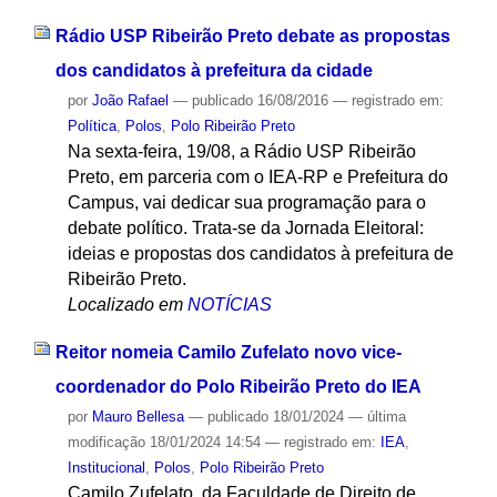
Rádio USP Ribeirão Preto debate as propostas
dos candidatos à prefeitura da cidade
por
João Rafael
—
publicado
16/08/2016
— registrado em:
Política
,
Polos
,
Polo Ribeirão Preto
Na sexta-feira, 19/08, a Rádio USP Ribeirão
Preto, em parceria com o IEA-RP e Prefeitura do
Campus, vai dedicar sua programação para o
debate político. Trata-se da Jornada Eleitoral:
ideias e propostas dos candidatos à prefeitura de
Ribeirão Preto.
Localizado em
NOTÍCIAS
Reitor nomeia Camilo Zufelato novo vice-
coordenador do Polo Ribeirão Preto do IEA
por
Mauro Bellesa
—
publicado
18/01/2024
—
última
modificação
18/01/2024 14:54
— registrado em:
IEA
,
Institucional
,
Polos
,
Polo Ribeirão Preto
Camilo Zufelato, da Faculdade de Direito de