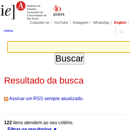
Ir
Ferramentas
Seções
para
Pessoais
o
conteúdo.
|
Cadastre-se
YouTube
Instagram
WhatsApp
English
Ir
para
menu
a
navegação
Resultado da busca
Assinar um RSS sempre atualizado.
122
itens atendem ao seu critério.
Filtrar os resultados