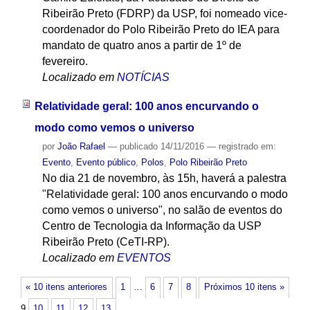
Ribeirão Preto (FDRP) da USP, foi nomeado vice-
coordenador do Polo Ribeirão Preto do IEA para
mandato de quatro anos a partir de 1º de
fevereiro.
Localizado em
NOTÍCIAS
Relatividade geral: 100 anos encurvando o
modo como vemos o universo
por
João Rafael
—
publicado
14/11/2016
— registrado em:
Evento
,
Evento público
,
Polos
,
Polo Ribeirão Preto
No dia 21 de novembro, às 15h, haverá a palestra
"Relatividade geral: 100 anos encurvando o modo
como vemos o universo", no salão de eventos do
Centro de Tecnologia da Informação da USP
Ribeirão Preto (CeTI-RP).
Localizado em
EVENTOS
« 10 itens anteriores
1
…
6
7
8
Próximos 10 itens »
9
10
11
12
13