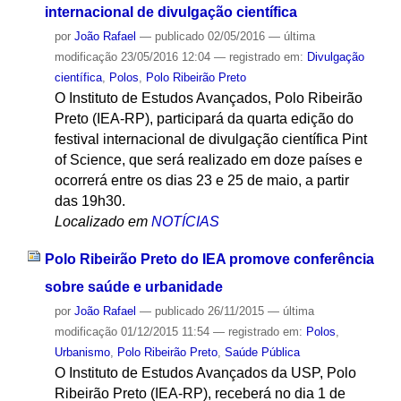
internacional de divulgação científica
por
João Rafael
—
publicado
02/05/2016
—
última
modificação
23/05/2016 12:04
— registrado em:
Divulgação
científica
,
Polos
,
Polo Ribeirão Preto
O Instituto de Estudos Avançados, Polo Ribeirão
Preto (IEA-RP), participará da quarta edição do
festival internacional de divulgação científica Pint
of Science, que será realizado em doze países e
ocorrerá entre os dias 23 e 25 de maio, a partir
das 19h30.
Localizado em
NOTÍCIAS
Polo Ribeirão Preto do IEA promove conferência
sobre saúde e urbanidade
por
João Rafael
—
publicado
26/11/2015
—
última
modificação
01/12/2015 11:54
— registrado em:
Polos
,
Urbanismo
,
Polo Ribeirão Preto
,
Saúde Pública
O Instituto de Estudos Avançados da USP, Polo
Ribeirão Preto (IEA-RP), receberá no dia 1 de