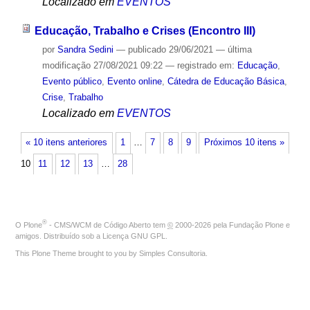
Localizado em
EVENTOS
Educação, Trabalho e Crises (Encontro III)
por
Sandra Sedini
—
publicado
29/06/2021
—
última
modificação
27/08/2021 09:22
— registrado em:
Educação
,
Evento público
,
Evento online
,
Cátedra de Educação Básica
,
Crise
,
Trabalho
Localizado em
EVENTOS
« 10 itens anteriores
1
…
7
8
9
Próximos 10 itens »
10
11
12
13
…
28
®
O
Plone
- CMS/WCM de Código Aberto
tem
©
2000-2026 pela
Fundação Plone
e
amigos. Distribuído sob a
Licença GNU GPL
.
This Plone Theme brought to you by
Simples Consultoria
.