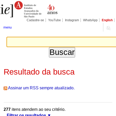
Ir
Ferramentas
Seções
para
Pessoais
o
conteúdo.
|
Cadastre-se
YouTube
Instagram
WhatsApp
English
Ir
para
menu
a
navegação
Resultado da busca
Assinar um RSS sempre atualizado.
277
itens atendem ao seu critério.
Filtrar os resultados