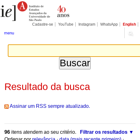
Ir
Ferramentas
Seções
para
Pessoais
o
conteúdo.
|
Cadastre-se
YouTube
Instagram
WhatsApp
English
Ir
para
menu
a
navegação
Resultado da busca
Assinar um RSS sempre atualizado.
96
itens atendem ao seu critério.
Filtrar os resultados
Ordenar por
relevância
·
data (mais recente primeiro)
·