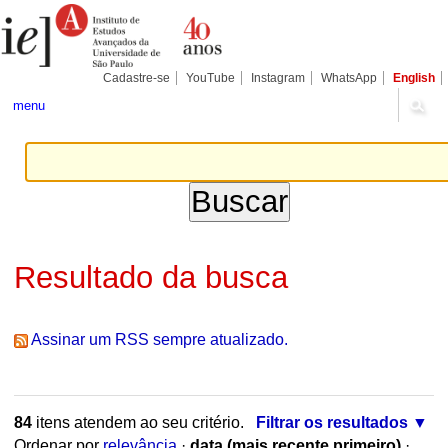
Ir
Ferramentas
Seções
para
Pessoais
o
conteúdo.
|
Cadastre-se
YouTube
Instagram
WhatsApp
English
Ir
para
menu
a
navegação
Resultado da busca
Assinar um RSS sempre atualizado.
84
itens atendem ao seu critério.
Filtrar os resultados
Ordenar por
relevância
·
data (mais recente primeiro)
·