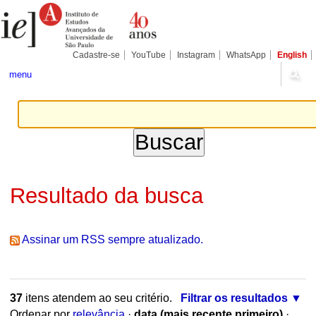
Ir
Ferramentas
Seções
para
Pessoais
o
conteúdo.
|
Cadastre-se
YouTube
Instagram
WhatsApp
English
Ir
para
menu
a
navegação
Resultado da busca
Assinar um RSS sempre atualizado.
37
itens atendem ao seu critério.
Filtrar os resultados
Ordenar por
relevância
·
data (mais recente primeiro)
·