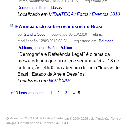
última modificação
21/08/2013 11:27
— registrado em:
Demografia
,
Brasil
,
Idosos
Localizado em
MIDIATECA
/
Fotos
/
Eventos 2010
IEA inicia ciclo sobre os idosos do Brasil
por
Sandra Codo
—
publicado
05/10/2010
—
última
modificação
12/09/2015 08:51
— registrado em:
Políticas
Públicas
,
Idosos
,
Saúde Pública
"Demografia e Referência Legal" é o tema da
mesa-redonda que acontece segunda-feira, 18 de
outubro, às 14h30, na abertura do ciclo "Idosos do
Brasil: Estado da Arte e Desafios".
Localizado em
NOTÍCIAS
« 10 itens anteriores
1
2
3
4
5
®
O
Plone
- CMS/WCM de Código Aberto
tem
©
2000-2026 pela
Fundação Plone
e
amigos. Distribuído sob a
Licença GNU GPL
.