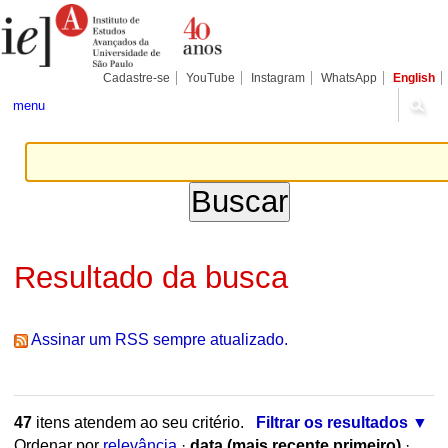
Ir
Ferramentas
Seções
para
Pessoais
o
conteúdo.
|
Cadastre-se
YouTube
Instagram
WhatsApp
English
Ir
para
menu
a
navegação
Resultado da busca
Assinar um RSS sempre atualizado.
47
itens atendem ao seu critério.
Filtrar os resultados
Ordenar por
relevância
·
data (mais recente primeiro)
·