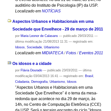
auditório do Instituto de Psicologia (IP) da USP.
Localizado em
NOTÍCIAS
Aspectos Urbanos e Habitacionais em uma
Sociedade que Envelhece - 29 de março de 2011
por
Maria Leonor de Calasans
—
publicado
29/03/2011
—
última modificação
21/08/2013 11:31
— registrado em:
Idosos
,
Sociedade
,
Urbanismo
Localizado em
MIDIATECA
/
Fotos
/
Eventos 2011
Os idosos e a cidade
por
Flávia Dourado
—
publicado
23/03/2011
—
última
modificação
03/04/2013 16:41
— registrado em:
Brasil
,
Cidadania
,
Demografia
,
Urbanismo
,
Idosos
"Aspectos Urbanos e Habitacionais em uma
Sociedade Que Envelhece" é o tema da mesa-
redonda que acontece no dia 29 de março, às
14h, no Centro de Computação Eletrônica (CCE)
da USP. Será o terceiro encontro do ciclo "Idosos