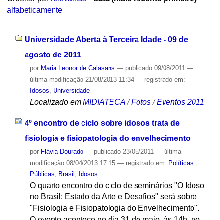
alfabeticamente
Universidade Aberta à Terceira Idade - 09 de
agosto de 2011
por
Maria Leonor de Calasans
—
publicado
09/08/2011
—
última modificação
21/08/2013 11:34
— registrado em:
Idosos
,
Universidade
Localizado em
MIDIATECA
/
Fotos
/
Eventos 2011
4º encontro de ciclo sobre idosos trata de
fisiologia e fisiopatologia do envelhecimento
por
Flávia Dourado
—
publicado
23/05/2011
—
última
modificação
08/04/2013 17:15
— registrado em:
Políticas
Públicas
,
Brasil
,
Idosos
O quarto encontro do ciclo de seminários "O Idoso
no Brasil: Estado da Arte e Desafios" será sobre
"Fisiologia e Fisiopatologia do Envelhecimento".
O evento acontece no dia 31 de maio, às 14h, no