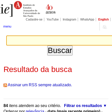
Ir
Ferramentas
Seções
para
Pessoais
o
conteúdo.
|
Cadastre-se
YouTube
Instagram
WhatsApp
English
Ir
para
menu
a
navegação
Resultado da busca
Assinar um RSS sempre atualizado.
84
itens atendem ao seu critério.
Filtrar os resultados
Ordenar por
relevância
·
data (mais recente primeiro)
·