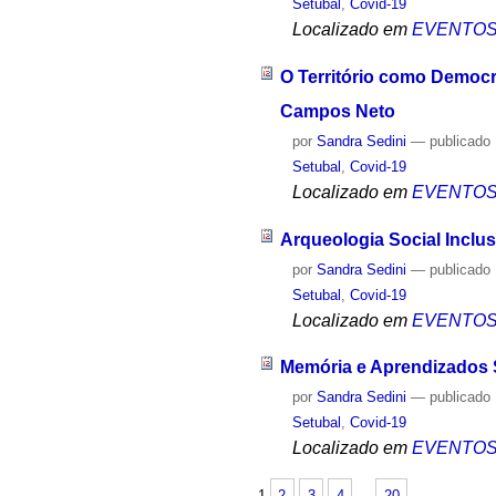
Setubal
,
Covid-19
Localizado em
EVENTO
O Território como Democr
Campos Neto
por
Sandra Sedini
—
publicado
Setubal
,
Covid-19
Localizado em
EVENTO
Arqueologia Social Inclus
por
Sandra Sedini
—
publicado
Setubal
,
Covid-19
Localizado em
EVENTO
Memória e Aprendizados 
por
Sandra Sedini
—
publicado
Setubal
,
Covid-19
Localizado em
EVENTO
1
2
3
4
…
20