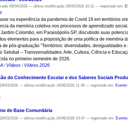
icado
09/04/2026
—
última modificação
28/05/2026 10:11
— registrado em:
E
9
base na experiência da pandemia de Covid 19 em territórios vi
ância da memória coletiva nos processos de aprendizado social
Jardim Colombo, em Paraisópolis-SP, discutindo suas potencia
ou elementos para a proposição de uma política de memória d
ina de pós-graduação “Territórios: diversidades, desigualdades 
vo Setubal – Transversalidades: Arte, Cultura, Ciência e Educaç
ida no primeiro semestre de 2026.
CA
/
Vídeos
/
Vídeos 2026
ão do Conhecimento Escolar e dos Saberes Sociais Produzi
19/03/2026
—
última modificação
18/06/2026 11:38
— registrado em:
Evento 
S
smo de Base Comunitária
19/03/2026
—
última modificação
24/06/2026 10:47
— registrado em:
Evento