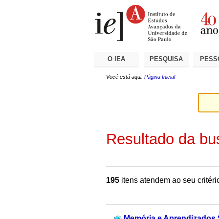
Ir
Ferramentas
Seções
para
Pessoais
o
conteúdo.
|
Ir
para
a
O IEA
PESQUISA
PESS
navegação
Você está aqui:
Página Inicial
Resultado da bu
195
itens atendem ao seu critéri
Memória e Aprendizados S