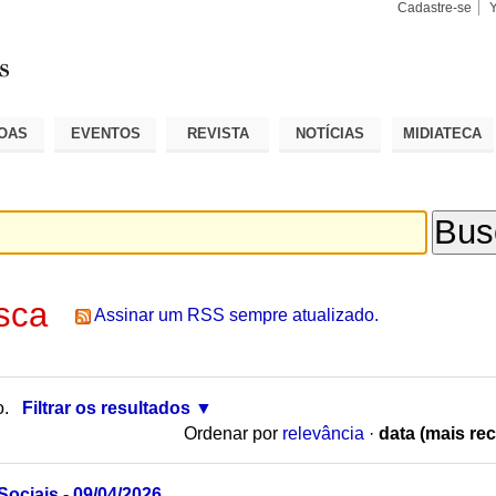
Cadastre-se
Busca
Busca
Avançad
OAS
EVENTOS
REVISTA
NOTÍCIAS
MIDIATECA
sca
Assinar um RSS sempre atualizado.
o.
Filtrar os resultados
Ordenar por
relevância
·
data (mais rec
ociais - 09/04/2026