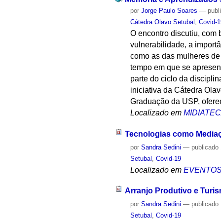
por
Jorge Paulo Soares
—
publ
Cátedra Olavo Setubal
,
Covid-1
O encontro discutiu, com 
vulnerabilidade, a import
como as das mulheres de 
tempo em que se apresent
parte do ciclo da discipl
iniciativa da Cátedra Ola
Graduação da USP, oferec
Localizado em
MIDIATE
Tecnologias como Mediaç
por
Sandra Sedini
—
publicado
Setubal
,
Covid-19
Localizado em
EVENTO
Arranjo Produtivo e Turi
por
Sandra Sedini
—
publicado
Setubal
,
Covid-19