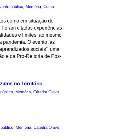
vento público
,
Memória
,
Curso
stos como em situação de
. Foram citadas experiências
lidades e limites, ao mesmo
a pandemia. O evento faz
e aprendizados sociais”, uma
ão e da Pró-Reitoria de Pós-
dos no Território
público
,
Memória
,
Cátedra Olavo
 público
,
Memória
,
Cátedra Olavo