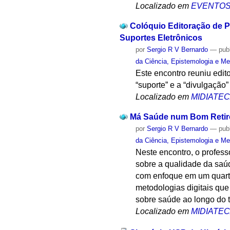
Localizado em
EVENTO
Colóquio Editoração de 
Suportes Eletrônicos
por
Sergio R V Bernardo
—
pub
da Ciência, Epistemologia e Me
Este encontro reuniu edit
“suporte” e a “divulgação
Localizado em
MIDIATE
Má Saúde num Bom Retir
por
Sergio R V Bernardo
—
pub
da Ciência, Epistemologia e Me
Neste encontro, o profess
sobre a qualidade da saú
com enfoque em um quarte
metodologias digitais qu
sobre saúde ao longo do 
Localizado em
MIDIATE