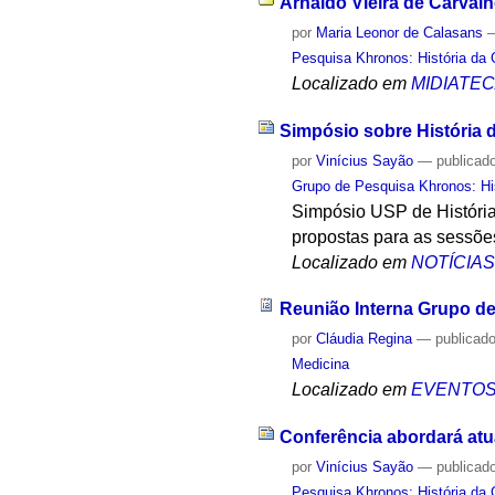
Arnaldo Vieira de Carvalh
por
Maria Leonor de Calasans
Pesquisa Khronos: História da 
Localizado em
MIDIATE
Simpósio sobre História d
por
Vinícius Sayão
—
publicad
Grupo de Pesquisa Khronos: His
Simpósio USP de História
propostas para as sessõe
Localizado em
NOTÍCIA
Reunião Interna Grupo d
por
Cláudia Regina
—
publicad
Medicina
Localizado em
EVENTO
Conferência abordará atu
por
Vinícius Sayão
—
publicad
Pesquisa Khronos: História da 