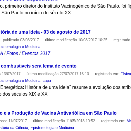
, primeiro diretor do Instituto Vacinogênico de São Paulo, foi 
m São Paulo no início do século XX
S
tória de uma Ideia - 03 de agosto de 2017
—
publicado
03/08/2017
—
última modificação
10/08/2017 10:25
— registrad
Epistemologia e Medicina
CA
/
Fotos
/
Eventos 2017
 combustíveis será tema de evento
o
13/07/2017
—
última modificação
27/07/2017 16:10
— registrado em:
Físic
Epistemologia e Medicina
,
capa
Energética: História de uma Ideia" resume a evolução dos atri
o dos séculos XIX e XX
S
ho e a Produção de Vacina Antivariólica em São Paulo
icado
11/07/2017
—
última modificação
11/05/2018 10:52
— registrado em:
Me
tória da Ciência, Epistemologia e Medicina