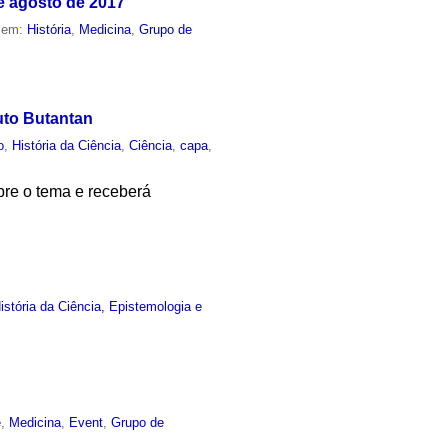
de agosto de 2017
o em:
História
,
Medicina
,
Grupo de
uto Butantan
o
,
História da Ciência
,
Ciência
,
capa
,
bre o tema e receberá
stória da Ciência, Epistemologia e
e
,
Medicina
,
Event
,
Grupo de