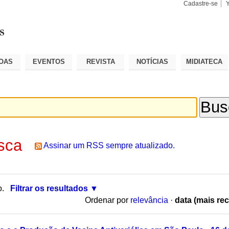
Cadastre-se
Busca
Busca
Avançad
OAS
EVENTOS
REVISTA
NOTÍCIAS
MIDIATECA
sca
Assinar um RSS sempre atualizado.
o.
Filtrar os resultados
Ordenar por
relevância
·
data (mais rec