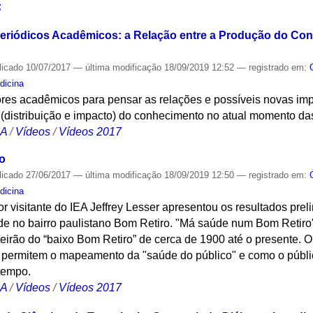
S
Periódicos Acadêmicos: a Relação entre a Produção do Co
licado
10/07/2017
—
última modificação
18/09/2019 12:52
— registrado em:
dicina
ores acadêmicos para pensar as relações e possíveis novas imp
” (distribuição e impacto) do conhecimento ​no atual momento 
CA
/
Vídeos
/
Vídeos 2017
o
licado
27/06/2017
—
última modificação
18/09/2019 12:50
— registrado em:
dicina
or visitante do IEA Jeffrey Lesser apresentou os resultados pre
de no bairro paulistano Bom Retiro. "Má saúde num Bom Retiro"
irão do “baixo Bom Retiro” de cerca de 1900 até o presente. O
e permitem o mapeamento da "saúde do público" e como o púb
tempo.
CA
/
Vídeos
/
Vídeos 2017