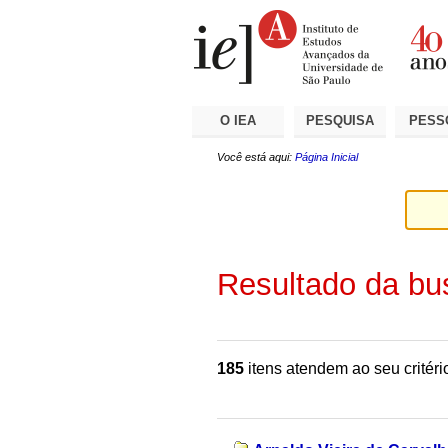
Ir
Ferramentas
Seções
para
Pessoais
o
conteúdo.
|
Ir
para
a
O IEA
PESQUISA
PESS
navegação
Você está aqui:
Página Inicial
Resultado da bu
185
itens atendem ao seu critéri