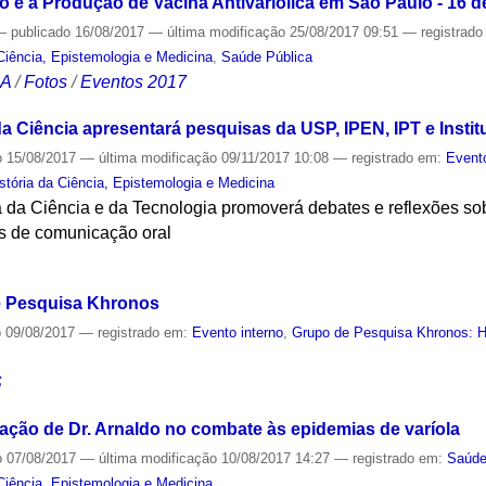
o e a Produção de Vacina Antivariólica em São Paulo - 16 
—
publicado
16/08/2017
—
última modificação
25/08/2017 09:51
— registrad
Ciência, Epistemologia e Medicina
,
Saúde Pública
CA
/
Fotos
/
Eventos 2017
a Ciência apresentará pesquisas da USP, IPEN, IPT e Instit
o
15/08/2017
—
última modificação
09/11/2017 10:08
— registrado em:
Event
tória da Ciência, Epistemologia e Medicina
 da Ciência e da Tecnologia promoverá debates e reflexões so
s de comunicação oral
S
e Pesquisa Khronos
o
09/08/2017
— registrado em:
Evento interno
,
Grupo de Pesquisa Khronos: Hi
S
ação de Dr. Arnaldo no combate às epidemias de varíola
o
07/08/2017
—
última modificação
10/08/2017 14:27
— registrado em:
Saúd
Ciência, Epistemologia e Medicina