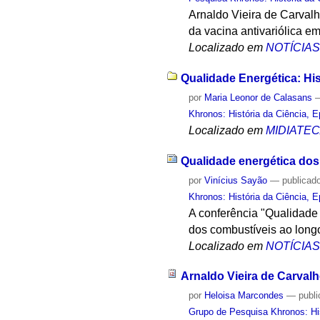
Arnaldo Vieira de Carvalho
da vacina antivariólica e
Localizado em
NOTÍCIA
Qualidade Energética: His
por
Maria Leonor de Calasans
Khronos: História da Ciência, 
Localizado em
MIDIATE
Qualidade energética dos
por
Vinícius Sayão
—
publicad
Khronos: História da Ciência, 
A conferência "Qualidade 
dos combustíveis ao long
Localizado em
NOTÍCIA
Arnaldo Vieira de Carval
por
Heloisa Marcondes
—
publ
Grupo de Pesquisa Khronos: His